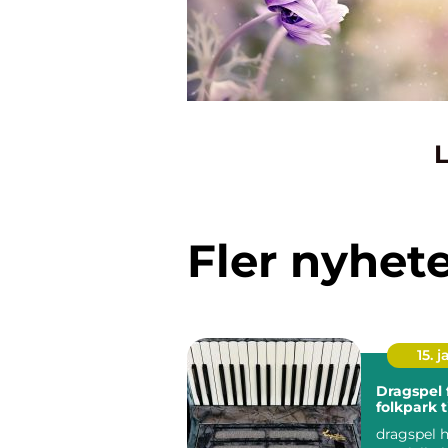
L
Fler nyhet
15. j
Dragspel från
folkpark t
dragspel h