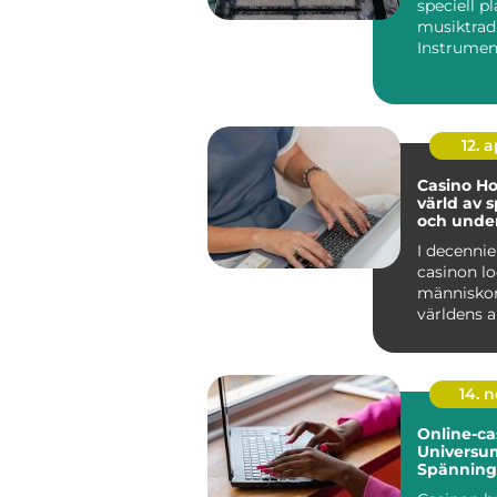
speciell pl
musiktradi
Instrumen
förknippa
folkparker,
12. 
Casino Ho
värld av 
och unde
I decennie
casinon l
människor
världens a
med löfte..
14. 
Online-ca
Universu
Spänning