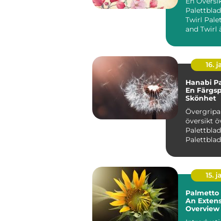
En Översi
Palettblad
Twirl Palettblad Twist
and Twirl 
populär v
bli...
16. j
Hanabi Pa
En Färgs
Skönhet
Övergrip
översikt ö
Palettblad Hanab
Palettblad
som Coleu
fascine...
15. j
Palmetto 
An Extens
Overview