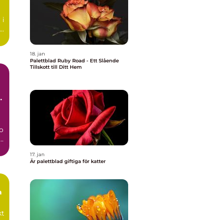
 i
18. jan
Palettblad Ruby Road - Ett Slående
Tillskott till Ditt Hem
ar
so
is
t
17. jan
Är palettblad giftiga för katter
a