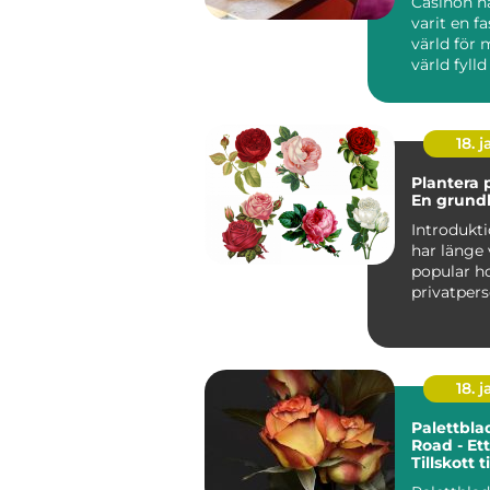
Casinon h
varit en f
värld för
värld fylld
18. j
Plantera 
En grundl
Introduktion V
har länge 
popular h
privatpers
skapa en v
18. j
Palettbla
Road - Et
Tillskott 