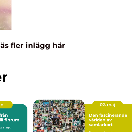
äs fler inlägg här
er
an
02. maj
Den fascinerande
ill finrum
världen av
samlarkort
ar en