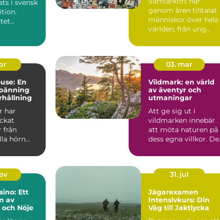
Samlarkort har
ats i svensk
genom åren tilltalat
tion.
människor över hela
tet
världen, från ung...
s med
 dans...
apr
03. mar
use: En
Vildmark: en värld
spänning
av äventyr och
rhållning
utmaningar
r har
Att ge sig ut i
ockat
vildmarken innebär
 från
att möta naturen på
lla hörn
dess egna villkor. De
.
handla...
nov
31. jul
sino: Ett
Jägarexamen
m av
Intensivkurs: Din
 och Nöje
Väg till Jaktlycka