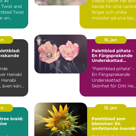
kt av
Dessa växter har bliv
heminredning
 Twist and
kända för sina vackr
färger och unika
är en
mönster på sina blad
äxt som har
I denna artikel...
an
15. jan
lettblad:
Palettblad piñata -
prakande
En Färgsprakande
Underskattad
Skönhet för Ditt
ande
"Palettblad piñata" -
Hem
ver Hanabi
En Färgsprakande
i
Underskattad
, även känt
Skönhet för Ditt He
s, är en
Introduktion
Palettblad pi...
an
15. jan
tree braid:
Palettblad som
ive
blommar: En
omfattande översik