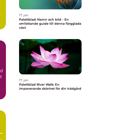
t
t
17. jan
Palettblad: Namn och bild - En
omfattande guide till denna färgglada
växt
ad
17. jan
Palettblad River Walk: En
imponerande skönhet för din trädgård
p
lt