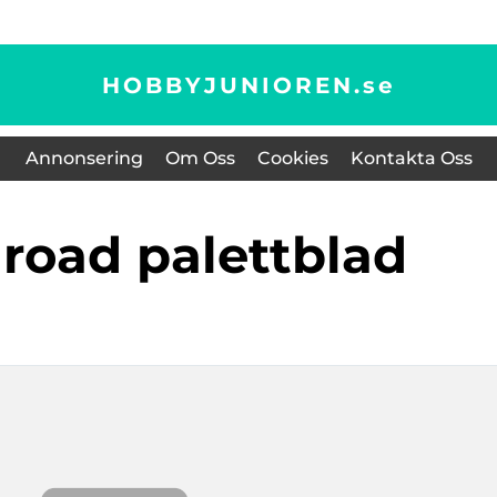
HOBBYJUNIOREN.
se
Annonsering
Om Oss
Cookies
Kontakta Oss
 road palettblad