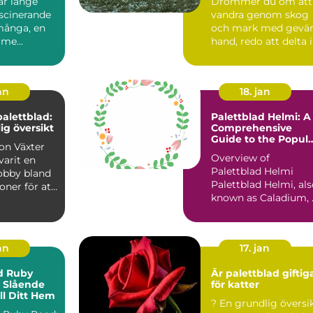
ar länge
Drömmer du om att
ascinerande
vandra genom skog
 många, en
och mark med gevär
 me...
hand, redo att delta i
jaktsä...
an
18. jan
palettblad:
Palettblad Helmi: A
ig översikt
Comprehensive
Guide to the Popul
äxter
Houseplant
Overview of
varit en
Palettblad Helmi
obby bland
Palettblad Helmi, al
oner för att
known as Caladium, 
acker o...
a popular houseplan
that...
an
17. jan
d Ruby
Är palettblad giftig
t Slående
för katter
till Ditt Hem
? En grundlig översikt