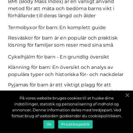
BMI (Body Mass Index) är en vanligt använd
metod för att mäta och bedöma barns vikt i
förhållande till deras längd och ålder
Termobyxor för barn: En komplett guide
Resväskor för barn är en populär och praktisk
lösning för familjer som reser med sina små
Cykelhjälm för barn - En grundlig översikt
Klänning för barn: En översikt och analys av
populära typer och historiska för- och nackdelar
Pyjamas för barn är ett viktigt plagg för att
garantera en god natts sömn och bekvämlighet
På vores website bruges cookies til at huske dine
för de små
indstillinger, statistik og personalisering af indhold og
Baddräkt för barn: En grundlig översikt och
annoncer. Denne information deles med tredjepart. Ved
fortsat brug af websiden godkender du cookiepolitikken.
presentation av olika typer och populära
alternativ
Ok
Privatlivspolitik