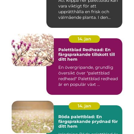
Att klippa ner palettblad kan
prydnadsväxt både
vara viktigt för att
inomhus och utomhus
upprätthålla en frisk och
välmående planta. I den...
14. jan
Palettblad Redhead: En
färgsprakande tillskott till
ditt hem
En övergripande, grundlig
översikt över "palettblad
redhead" Palettblad redhead
är en populär växt ...
14. jan
Röda palettblad: En
färgsprakande prydnad för
ditt hem