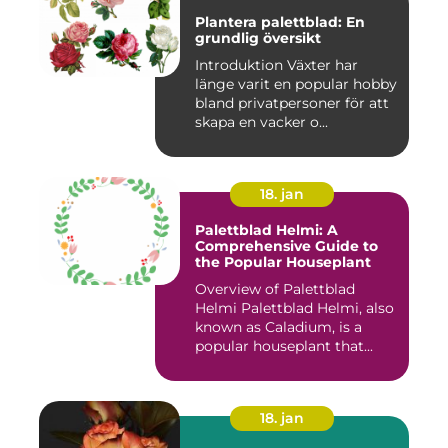
Plantera palettblad: En
grundlig översikt
Introduktion Växter har
länge varit en popular hobby
bland privatpersoner för att
skapa en vacker o...
18. jan
Palettblad Helmi: A
Comprehensive Guide to
the Popular Houseplant
Overview of Palettblad
Helmi Palettblad Helmi, also
known as Caladium, is a
popular houseplant that...
18. jan