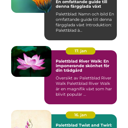
En omfattande guide till
denna färgglada växt
Palettblad: Namn och bild En
omfattande guide till denna
färgglada växt Introduktion:
Palettblad ä...
17. jan
Palettblad River Walk: En
imponerande skönhet för
din trädgård
Översikt av Palettblad River
Walk Palettblad River Walk
är en magnifik växt som har
blivit populär ...
16. jan
Palettblad Twist and Twirl: