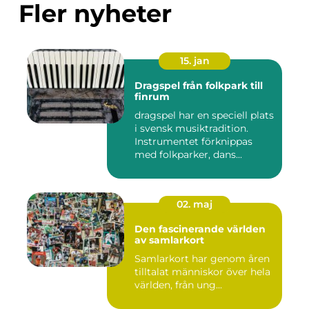
Fler nyheter
15. jan
Dragspel från folkpark till
finrum
dragspel har en speciell plats
i svensk musiktradition.
Instrumentet förknippas
med folkparker, dans...
02. maj
Den fascinerande världen
av samlarkort
Samlarkort har genom åren
tilltalat människor över hela
världen, från ung...