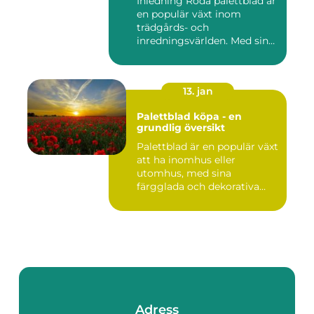
Inledning Röda palettblad är
en populär växt inom
trädgårds- och
inredningsvärlden. Med sina
intensi...
13. jan
Palettblad köpa - en
grundlig översikt
Palettblad är en populär växt
att ha inomhus eller
utomhus, med sina
färgglada och dekorativa
blad s...
Adress