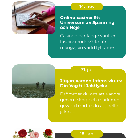
14. nov
Online-casino: Ett
Universum av Spänning
och Nöje
Casinon har länge varit en
fascinerande värld för
många, en värld fylld me...
31. jul
Jägarexamen Intensivkurs:
Din Väg till Jaktlycka
Drömmer du om att vandra
genom skog och mark med
gevär i hand, redo att delta i
jaktsä...
18. jan