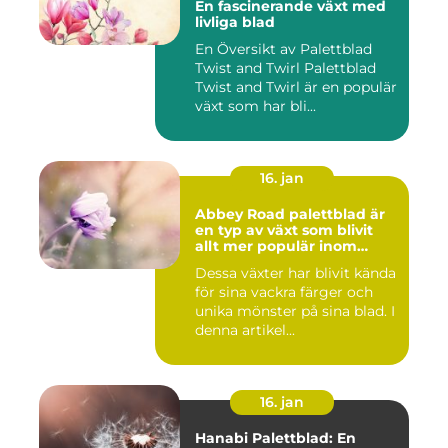
En fascinerande växt med
livliga blad
En Översikt av Palettblad
Twist and Twirl Palettblad
Twist and Twirl är en populär
växt som har bli...
16. jan
Abbey Road palettblad är
en typ av växt som blivit
allt mer populär inom
heminredning
Dessa växter har blivit kända
för sina vackra färger och
unika mönster på sina blad. I
denna artikel...
16. jan
Hanabi Palettblad: En