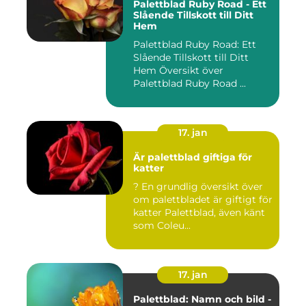
Palettblad Ruby Road - Ett
Slående Tillskott till Ditt
Hem
Palettblad Ruby Road: Ett
Slående Tillskott till Ditt
Hem Översikt över
Palettblad Ruby Road ...
17. jan
Är palettblad giftiga för
katter
? En grundlig översikt över
om palettbladet är giftigt för
katter Palettblad, även känt
som Coleu...
17. jan
Palettblad: Namn och bild -