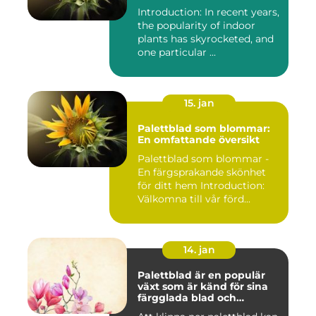
Introduction: In recent years,
the popularity of indoor
plants has skyrocketed, and
one particular ...
15. jan
Palettblad som blommar:
En omfattande översikt
Palettblad som blommar -
En färgsprakande skönhet
för ditt hem Introduction:
Välkomna till vår förd...
14. jan
Palettblad är en populär
växt som är känd för sina
färgglada blad och
används ofta som