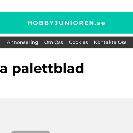
HOBBYJUNIOREN.
se
Annonsering
Om Oss
Cookies
Kontakta Oss
låa palettblad