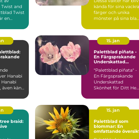
kt av
Dessa växter har bliv
heminredning
 Twist and
kända för sina vackr
färger och unika
är en
mönster på sina blad
äxt som har
I denna artikel...
an
15. jan
lettblad:
Palettblad piñata -
prakande
En Färgsprakande
Underskattad
Skönhet för Ditt
ande
"Palettblad piñata" -
Hem
ver Hanabi
En Färgsprakande
i
Underskattad
, även känt
Skönhet för Ditt He
s, är en
Introduktion
Palettblad pi...
an
15. jan
tree braid:
Palettblad som
ive
blommar: En
omfattande översik