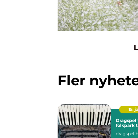
L
Fler nyhet
15. j
Dragspel från
folkpark t
dragspel h