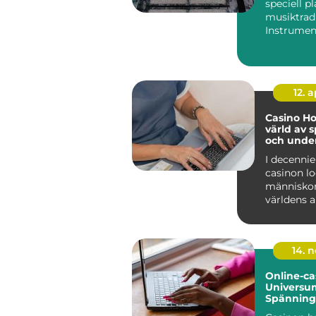
speciell pl
musiktradi
Instrumen
förknippa
folkparker,
12. 
Casino Ho
värld av 
och unde
I decennie
casinon l
människor
världens a
med löfte..
14. 
Online-ca
Universu
Spänning