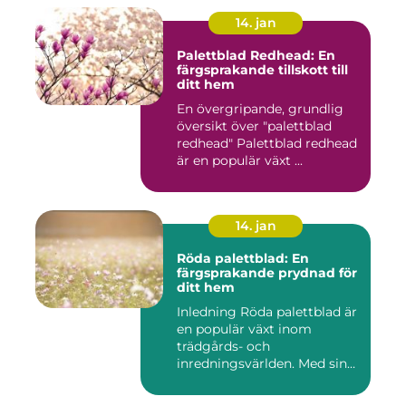
14. jan
Palettblad Redhead: En
färgsprakande tillskott till
ditt hem
En övergripande, grundlig
översikt över "palettblad
redhead" Palettblad redhead
är en populär växt ...
14. jan
Röda palettblad: En
färgsprakande prydnad för
ditt hem
Inledning Röda palettblad är
en populär växt inom
trädgårds- och
inredningsvärlden. Med sina
intensi...