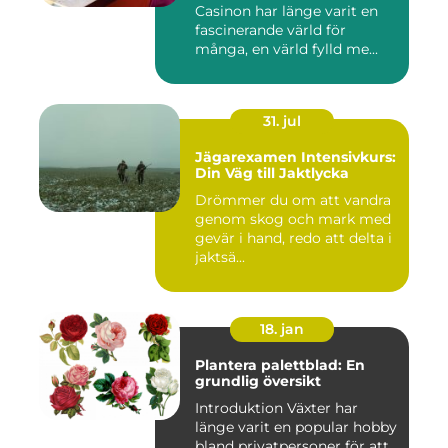
Casinon har länge varit en
fascinerande värld för
många, en värld fylld me...
31. jul
Jägarexamen Intensivkurs:
Din Väg till Jaktlycka
Drömmer du om att vandra
genom skog och mark med
gevär i hand, redo att delta i
jaktsä...
18. jan
Plantera palettblad: En
grundlig översikt
Introduktion Växter har
länge varit en popular hobby
bland privatpersoner för att