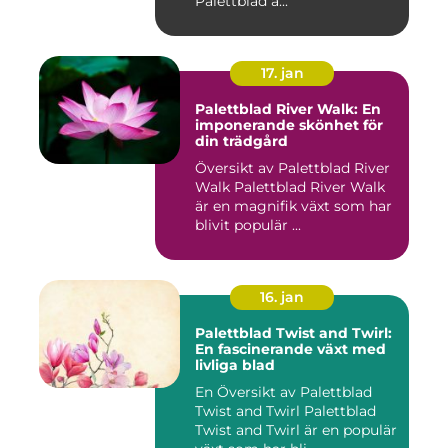
Palettblad ä...
17. jan
Palettblad River Walk: En
imponerande skönhet för
din trädgård
Översikt av Palettblad River
Walk Palettblad River Walk
är en magnifik växt som har
blivit populär ...
16. jan
Palettblad Twist and Twirl:
En fascinerande växt med
livliga blad
En Översikt av Palettblad
Twist and Twirl Palettblad
Twist and Twirl är en populär