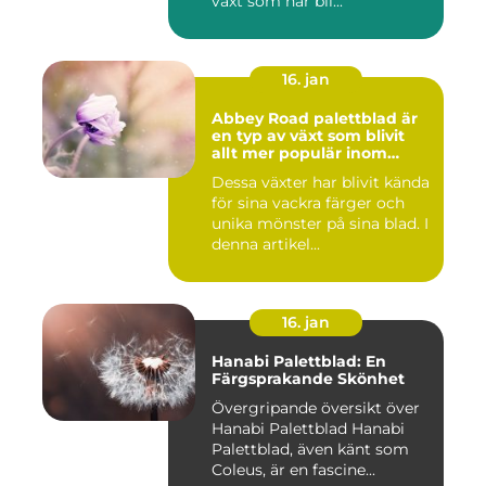
växt som har bli...
16. jan
Abbey Road palettblad är
en typ av växt som blivit
allt mer populär inom
heminredning
Dessa växter har blivit kända
för sina vackra färger och
unika mönster på sina blad. I
denna artikel...
16. jan
Hanabi Palettblad: En
Färgsprakande Skönhet
Övergripande översikt över
Hanabi Palettblad Hanabi
Palettblad, även känt som
Coleus, är en fascine...