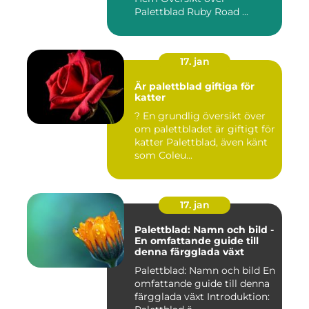
Palettblad Ruby Road ...
17. jan
Är palettblad giftiga för
katter
? En grundlig översikt över
om palettbladet är giftigt för
katter Palettblad, även känt
som Coleu...
17. jan
Palettblad: Namn och bild -
En omfattande guide till
denna färgglada växt
Palettblad: Namn och bild En
omfattande guide till denna
färgglada växt Introduktion: