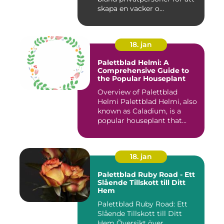
skapa en vacker o...
18. jan
Palettblad Helmi: A
Comprehensive Guide to
the Popular Houseplant
Overview of Palettblad
Helmi Palettblad Helmi, also
known as Caladium, is a
popular houseplant that...
18. jan
Palettblad Ruby Road - Ett
Slående Tillskott till Ditt
Hem
Palettblad Ruby Road: Ett
Slående Tillskott till Ditt
Hem Översikt över