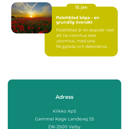
13. jan
Palettblad köpa - en
grundlig översikt
Palettblad är en populär växt
att ha inomhus eller
utomhus, med sina
färgglada och dekorativa
blad s...
Adress