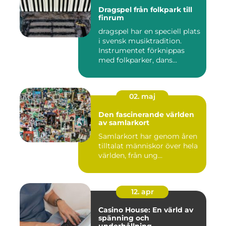
Dragspel från folkpark till
finrum
dragspel har en speciell plats
i svensk musiktradition.
Instrumentet förknippas
med folkparker, dans...
02. maj
Den fascinerande världen
av samlarkort
Samlarkort har genom åren
tilltalat människor över hela
världen, från ung...
12. apr
Casino House: En värld av
spänning och