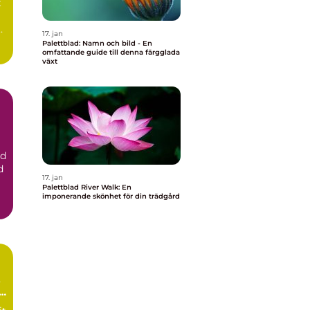
t
t
17. jan
Palettblad: Namn och bild - En
omfattande guide till denna färgglada
växt
ad
17. jan
Palettblad River Walk: En
imponerande skönhet för din trädgård
p
lt