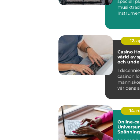
speciell pl
musiktradi
Instrumen
förknippa
folkparker,
12. 
Casino Ho
värld av 
och unde
I decennie
casinon l
människor
världens a
med löfte..
14. 
Online-ca
Universu
Spänning