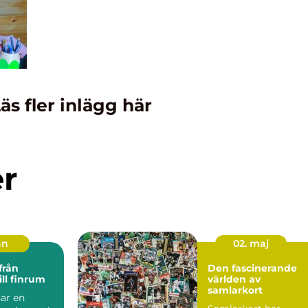
äs fler inlägg här
er
an
02. maj
Den fascinerande
ill finrum
världen av
samlarkort
ar en