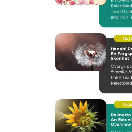
En Översi
Palettblad
Twirl Palettblad Twist
and Twirl 
populär v
bli...
16. j
Hanabi Pa
En Färgs
Skönhet
Övergrip
översikt ö
Palettblad Hanab
Palettblad
som Coleu
fascine...
15. j
Palmetto 
An Extens
Overview