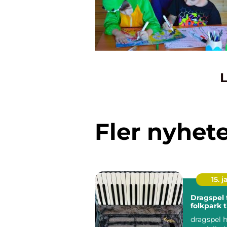
L
Fler nyhet
15. j
Dragspel från
folkpark t
dragspel h