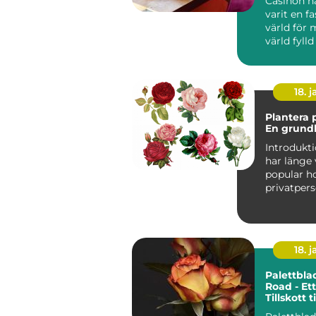
Casinon h
varit en f
värld för
värld fylld
18. j
Plantera 
En grundl
Introduktion V
har länge 
popular h
privatpers
skapa en v
18. j
Palettbla
Road - Et
Tillskott 