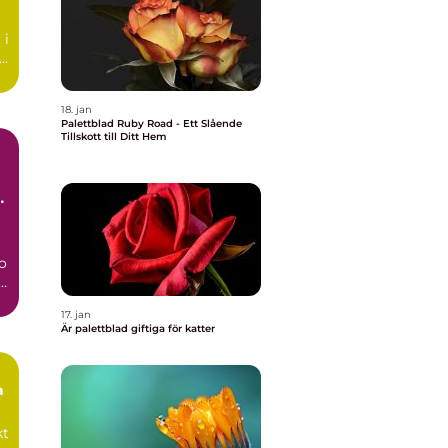
 i
18. jan
Palettblad Ruby Road - Ett Slående
Tillskott till Ditt Hem
ar
so
is
t
17. jan
Är palettblad giftiga för katter
a