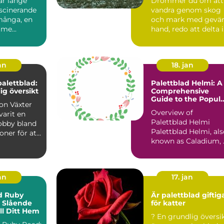
ar länge
Drömmer du om att
ascinerande
vandra genom skog
 många, en
och mark med gevär
 me...
hand, redo att delta i
jaktsä...
an
18. jan
palettblad:
Palettblad Helmi: A
ig översikt
Comprehensive
Guide to the Popul
äxter
Houseplant
Overview of
varit en
Palettblad Helmi
obby bland
Palettblad Helmi, al
oner för att
known as Caladium, 
acker o...
a popular houseplan
that...
an
17. jan
d Ruby
Är palettblad giftig
t Slående
för katter
till Ditt Hem
? En grundlig översikt