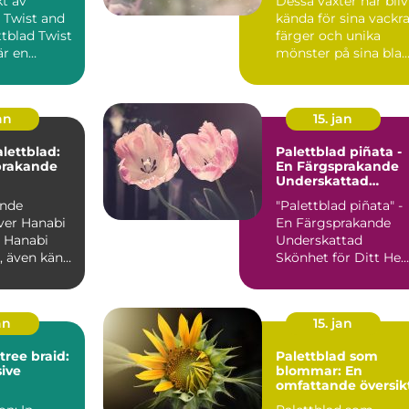
kt av
Dessa växter har bliv
heminredning
 Twist and
kända för sina vackr
färger och unika
är en
mönster på sina blad
äxt som har
I denna artikel...
an
15. jan
lettblad:
Palettblad piñata -
prakande
En Färgsprakande
Underskattad
Skönhet för Ditt
ande
"Palettblad piñata" -
Hem
ver Hanabi
En Färgsprakande
i
Underskattad
, även känt
Skönhet för Ditt He
s, är en
Introduktion
Palettblad pi...
an
15. jan
tree braid:
Palettblad som
ive
blommar: En
omfattande översik