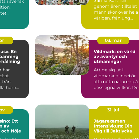
Samlarkort har
ats i svensk
genom åren tilltalat
tion.
människor över hela
tet
världen, från ung...
s med
 dans...
apr
03. mar
use: En
Vildmark: en värld
spänning
av äventyr och
rhållning
utmaningar
r har
Att ge sig ut i
ockat
vildmarken innebär
 från
att möta naturen på
lla hörn
dess egna villkor. De
.
handla...
nov
31. jul
sino: Ett
Jägarexamen
m av
Intensivkurs: Din
 och Nöje
Väg till Jaktlycka