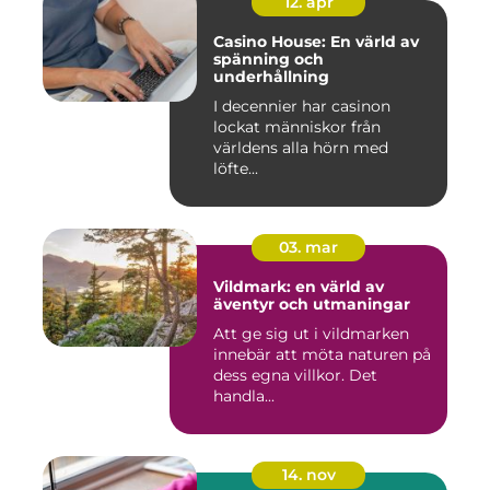
12. apr
Casino House: En värld av
spänning och
underhållning
I decennier har casinon
lockat människor från
världens alla hörn med
löfte...
03. mar
Vildmark: en värld av
äventyr och utmaningar
Att ge sig ut i vildmarken
innebär att möta naturen på
dess egna villkor. Det
handla...
14. nov