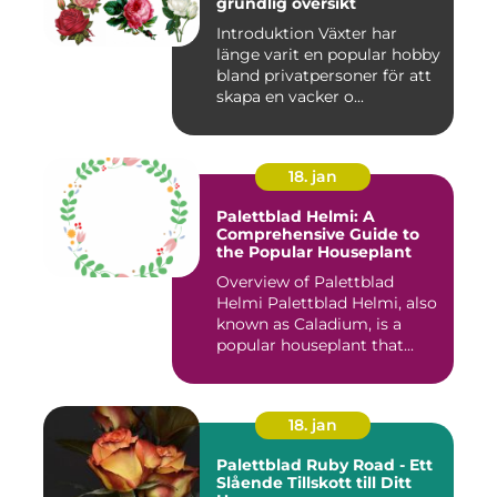
grundlig översikt
Introduktion Växter har
länge varit en popular hobby
bland privatpersoner för att
skapa en vacker o...
18. jan
Palettblad Helmi: A
Comprehensive Guide to
the Popular Houseplant
Overview of Palettblad
Helmi Palettblad Helmi, also
known as Caladium, is a
popular houseplant that...
18. jan
Palettblad Ruby Road - Ett
Slående Tillskott till Ditt