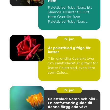
Hem
Palettblad Ruby Road: Ett
Slående Tillskott till Ditt
Hem Översikt över
Palettblad Ruby Road ...
17. jan
Är palettblad giftiga för
katter
? En grundlig översikt över
om palettbladet är giftigt för
katter Palettblad, även känt
som Coleu...
17. jan
Palettblad: Namn och bild -
En omfattande guide till
denna färgglada växt