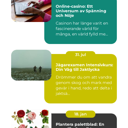
Online-casino: Ett
Universum av Spänning
och Nöje
Casinon har länge varit en
fascinerande värld för
många, en värld fylld me...
31. jul
Jägarexamen Intensivkurs:
Din Väg till Jaktlycka
Drömmer du om att vandra
genom skog och mark med
gevär i hand, redo att delta i
jaktsä...
18. jan
Plantera palettblad: En