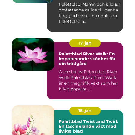
Palettblad: Namn och bild En
omfattande guide till denna
färgglada växt Introduktion:
Palettblad ä...
17. jan
Palettblad River Walk: En
imponerande skönhet för
din trädgård
Översikt av Palettblad River
Walk Palettblad River Walk
är en magnifik växt som har
blivit populär ...
16. jan
Palettblad Twist and Twirl:
En fascinerande växt med
livliga blad