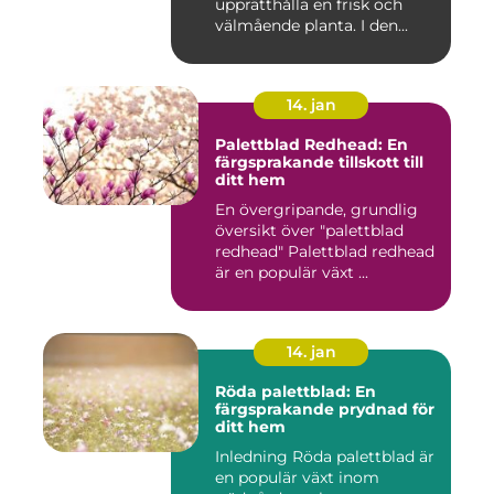
upprätthålla en frisk och
välmående planta. I den...
14. jan
Palettblad Redhead: En
färgsprakande tillskott till
ditt hem
En övergripande, grundlig
översikt över "palettblad
redhead" Palettblad redhead
är en populär växt ...
14. jan
Röda palettblad: En
färgsprakande prydnad för
ditt hem
Inledning Röda palettblad är
en populär växt inom