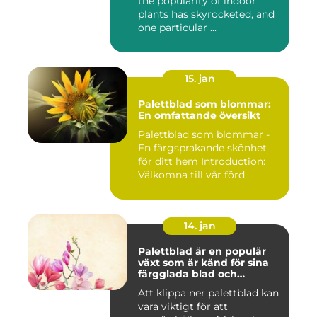
the popularity of indoor
plants has skyrocketed, and
one particular ...
15. jan
Palettblad som blommar:
En omfattande översikt
Palettblad som blommar -
En färgsprakande skönhet
för ditt hem Introduction:
Välkomna till vår förd...
14. jan
Palettblad är en populär
växt som är känd för sina
färgglada blad och
används ofta som
Att klippa ner palettblad kan
prydnadsväxt både
vara viktigt för att
inomhus och utomhus