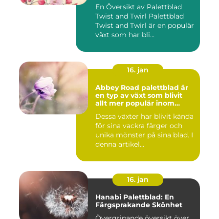
En Översikt av Palettblad
Twist and Twirl Palettblad
Twist and Twirl är en populär
växt som har bli...
16. jan
Abbey Road palettblad är
en typ av växt som blivit
allt mer populär inom
heminredning
Dessa växter har blivit kända
för sina vackra färger och
unika mönster på sina blad. I
denna artikel...
16. jan
Hanabi Palettblad: En
Färgsprakande Skönhet
Övergripande översikt över