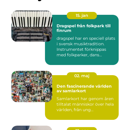
15. jan
Dragspel från folkpark till
finrum
dragspel har en speciell plats
i svensk musiktradition.
Instrumentet förknippas
med folkparker, dans...
02. maj
Den fascinerande världen
av samlarkort
Samlarkort har genom åren
tilltalat människor över hela
världen, från ung...