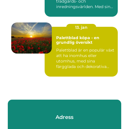
trädgårds- och
inredningsvärlden. Med sina
intensi...
13. jan
Palettblad köpa - en
grundlig översikt
Palettblad är en populär växt
att ha inomhus eller
utomhus, med sina
färgglada och dekorativa
blad s...
Adress