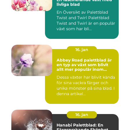
livliga blad
En Översikt av Palettblad
Twist and Twirl Palettblad
Twist and Twirl är en populär
växt som har bli...
16. jan
Abbey Road palettblad är
en typ av växt som blivit
allt mer populär inom
heminredning
Dessa växter har blivit kända
för sina vackra färger och
unika mönster på sina blad. I
denna artikel...
16. jan
Hanabi Palettblad: En
Färgsprakande Skönhet