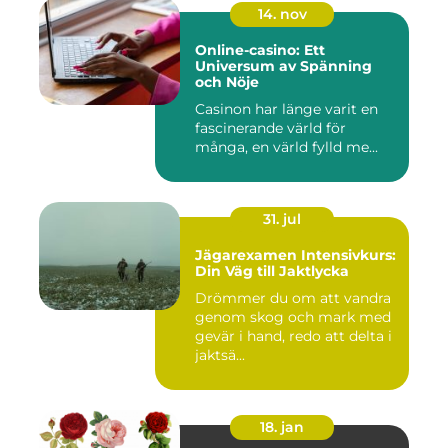
14. nov
Online-casino: Ett
Universum av Spänning
och Nöje
Casinon har länge varit en
fascinerande värld för
många, en värld fylld me...
31. jul
Jägarexamen Intensivkurs:
Din Väg till Jaktlycka
Drömmer du om att vandra
genom skog och mark med
gevär i hand, redo att delta i
jaktsä...
18. jan