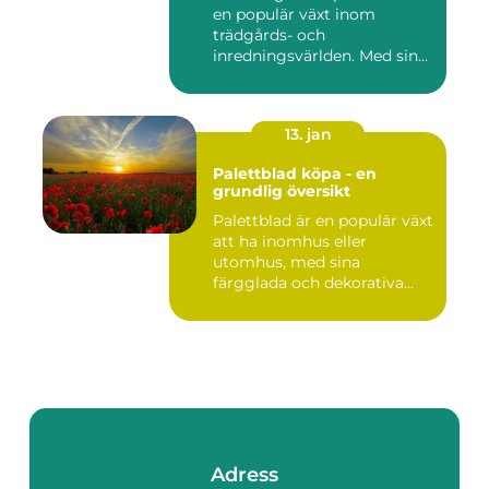
en populär växt inom
trädgårds- och
inredningsvärlden. Med sina
intensi...
13. jan
Palettblad köpa - en
grundlig översikt
Palettblad är en populär växt
att ha inomhus eller
utomhus, med sina
färgglada och dekorativa
blad s...
Adress