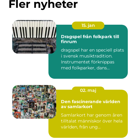
Fler nyheter
15. jan
Dragspel från folkpark till
finrum
dragspel har en speciell plats
i svensk musiktradition.
Instrumentet förknippas
med folkparker, dans...
02. maj
Den fascinerande världen
av samlarkort
Samlarkort har genom åren
tilltalat människor över hela
världen, från ung...