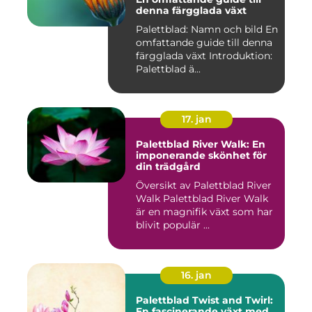
denna färgglada växt
Palettblad: Namn och bild En
omfattande guide till denna
färgglada växt Introduktion:
Palettblad ä...
17. jan
Palettblad River Walk: En
imponerande skönhet för
din trädgård
Översikt av Palettblad River
Walk Palettblad River Walk
är en magnifik växt som har
blivit populär ...
16. jan
Palettblad Twist and Twirl:
En fascinerande växt med