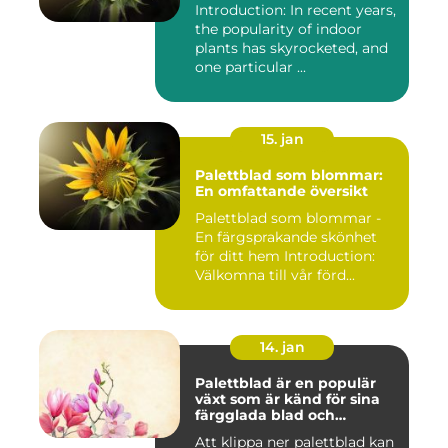
Introduction: In recent years,
the popularity of indoor
plants has skyrocketed, and
one particular ...
15. jan
Palettblad som blommar:
En omfattande översikt
Palettblad som blommar -
En färgsprakande skönhet
för ditt hem Introduction:
Välkomna till vår förd...
14. jan
Palettblad är en populär
växt som är känd för sina
färgglada blad och
används ofta som
Att klippa ner palettblad kan
prydnadsväxt både