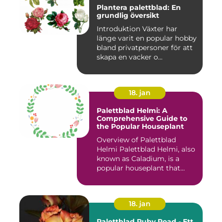
Plantera palettblad: En
grundlig översikt
Introduktion Växter har
länge varit en popular hobby
bland privatpersoner för att
skapa en vacker o...
18. jan
Palettblad Helmi: A
Comprehensive Guide to
the Popular Houseplant
Overview of Palettblad
Helmi Palettblad Helmi, also
known as Caladium, is a
popular houseplant that...
18. jan
Palettblad Ruby Road - Ett