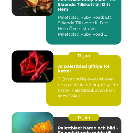
Slående Tillskott till Ditt
Hem
Palettblad Ruby Road: Ett
Slående Tillskott till Ditt
Hem Översikt över
Palettblad Ruby Road ...
17. jan
Är palettblad giftiga för
katter
? En grundlig översikt över
om palettbladet är giftigt för
katter Palettblad, även känt
som Coleu...
17. jan
Palettblad: Namn och bild -
En omfattande guide till