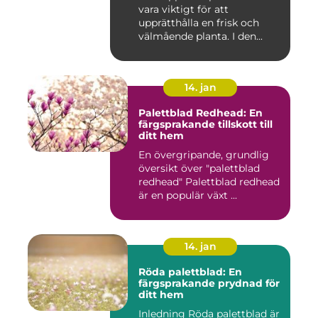
vara viktigt för att
inomhus och utomhus
upprätthålla en frisk och
välmående planta. I den...
14. jan
Palettblad Redhead: En
färgsprakande tillskott till
ditt hem
En övergripande, grundlig
översikt över "palettblad
redhead" Palettblad redhead
är en populär växt ...
14. jan
Röda palettblad: En
färgsprakande prydnad för
ditt hem
Inledning Röda palettblad är