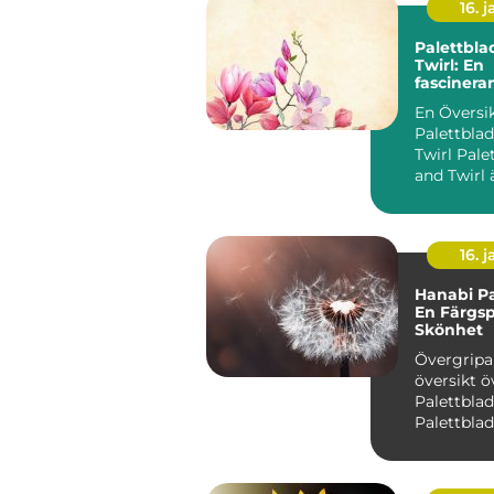
16. j
Palettbla
Twirl: En
fascinera
med livli
En Översi
Palettblad
Twirl Palettblad Twist
and Twirl 
populär v
bli...
16. j
Hanabi Pa
En Färgs
Skönhet
Övergrip
översikt ö
Palettblad Hanab
Palettblad
som Coleu
fascine...