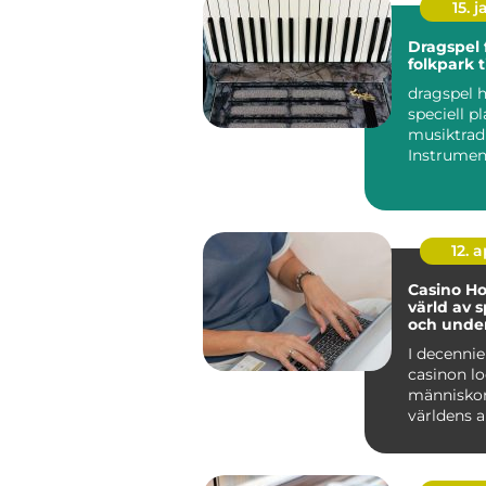
15. j
Dragspel från
folkpark t
dragspel h
speciell pl
musiktradi
Instrumen
förknippa
folkparker,
12. 
Casino Ho
värld av 
och unde
I decennie
casinon l
människor
världens a
med löfte..