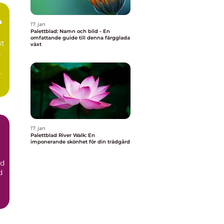
a
17. jan
Palettblad: Namn och bild - En
omfattande guide till denna färgglada
växt
t
t
17. jan
Palettblad River Walk: En
imponerande skönhet för din trädgård
ad