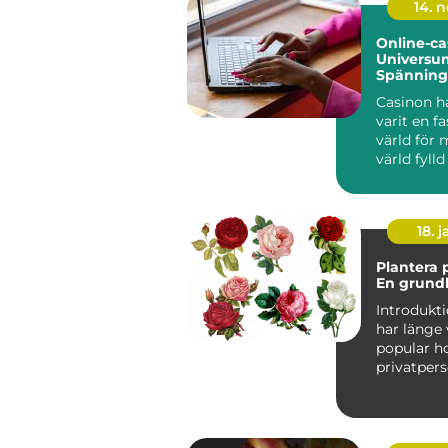
14. 
Online-ca
Universu
Spänning
Casinon h
varit en f
värld för
värld fylld
18. j
Plantera 
En grundl
Introduktion V
har länge 
popular h
privatpers
skapa en v