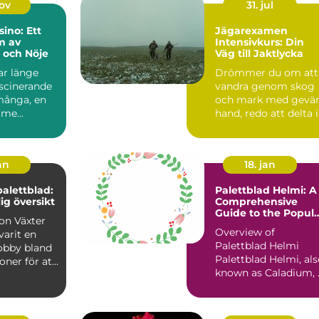
nov
31. jul
sino: Ett
Jägarexamen
m av
Intensivkurs: Din
 och Nöje
Väg till Jaktlycka
ar länge
Drömmer du om att
ascinerande
vandra genom skog
 många, en
och mark med gevär
 me...
hand, redo att delta i
jaktsä...
an
18. jan
palettblad:
Palettblad Helmi: A
ig översikt
Comprehensive
Guide to the Popul
äxter
Houseplant
Overview of
varit en
Palettblad Helmi
obby bland
Palettblad Helmi, al
oner för att
known as Caladium, 
acker o...
a popular houseplan
that...