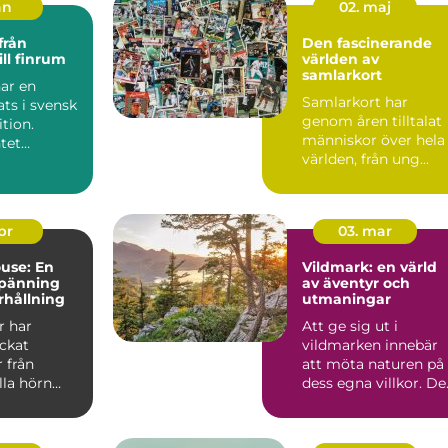
an
02. maj
Den fascinerande
ill finrum
världen av
samlarkort
ar en
Samlarkort har
ats i svensk
genom åren tilltalat
tion.
människor över hela
tet
världen, från ung...
s med
 dans...
apr
03. mar
use: En
Vildmark: en värld
spänning
av äventyr och
rhållning
utmaningar
r har
Att ge sig ut i
ockat
vildmarken innebär
 från
att möta naturen på
lla hörn
dess egna villkor. De
.
handla...