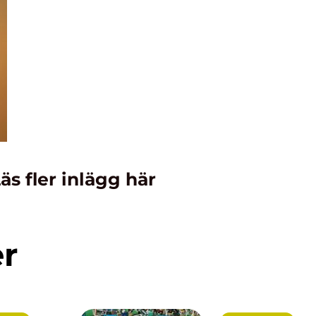
äs fler inlägg här
er