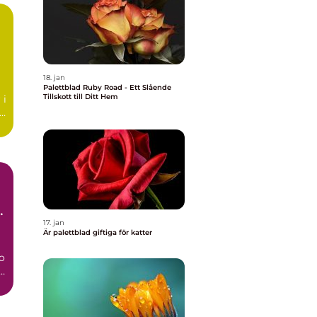
18. jan
Palettblad Ruby Road - Ett Slående
Tillskott till Ditt Hem
 i
ar
17. jan
Är palettblad giftiga för katter
so
is
t