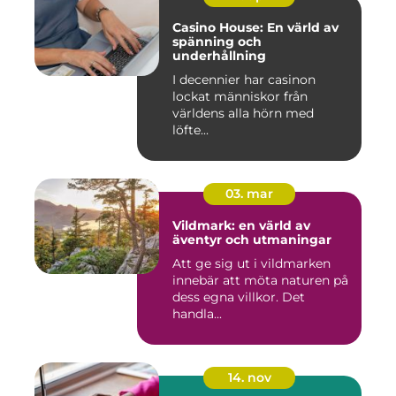
Casino House: En värld av
spänning och
underhållning
I decennier har casinon
lockat människor från
världens alla hörn med
löfte...
03. mar
Vildmark: en värld av
äventyr och utmaningar
Att ge sig ut i vildmarken
innebär att möta naturen på
dess egna villkor. Det
handla...
14. nov