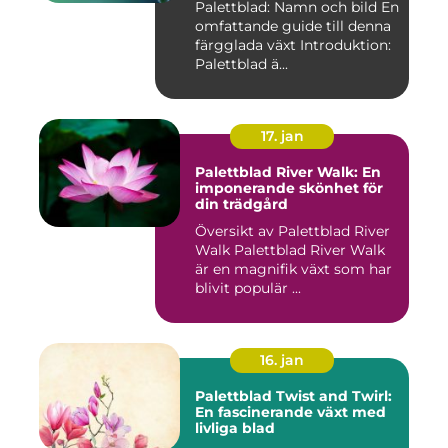
Palettblad: Namn och bild En
omfattande guide till denna
färgglada växt Introduktion:
Palettblad ä...
17. jan
Palettblad River Walk: En
imponerande skönhet för
din trädgård
Översikt av Palettblad River
Walk Palettblad River Walk
är en magnifik växt som har
blivit populär ...
16. jan
Palettblad Twist and Twirl:
En fascinerande växt med
livliga blad