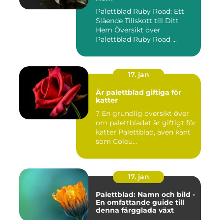
Palettblad Ruby Road: Ett
Slående Tillskott till Ditt
Hem Översikt över
Palettblad Ruby Road ...
17. jan
Är palettblad giftiga för
katter
? En grundlig översikt över
om palettbladet är giftigt för
katter Palettblad, även känt
som Coleu...
17. jan
Palettblad: Namn och bild -
En omfattande guide till
denna färgglada växt