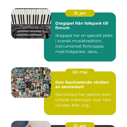
15. jan
Dragspel från folkpark till
finrum
dragspel har en speciell plats
i svensk musiktradition.
Instrumentet förknippas
med folkparker, dans...
02. maj
Den fascinerande världen
av samlarkort
Samlarkort har genom åren
tilltalat människor över hela
världen, från ung...
12. apr