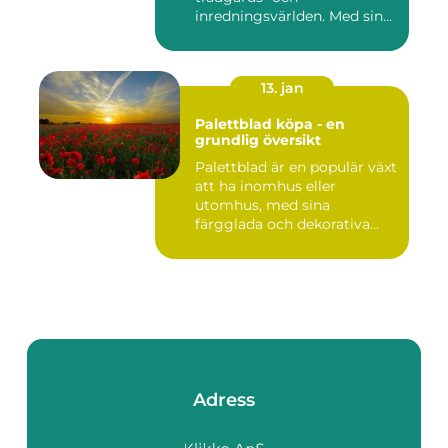
inredningsvärlden. Med sina
intensi...
13. jan
Palettblad köpa - en
grundlig översikt
Palettblad är en populär växt
att ha inomhus eller
utomhus, med sina
färgglada och dekorativa
blad s...
Adress