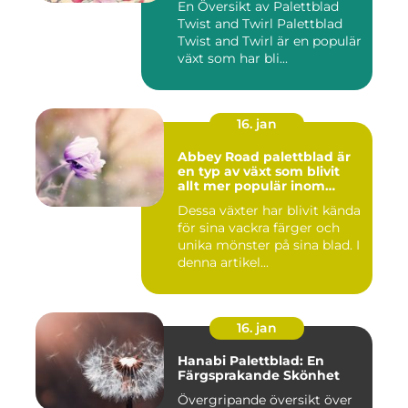
En Översikt av Palettblad
Twist and Twirl Palettblad
Twist and Twirl är en populär
växt som har bli...
16. jan
Abbey Road palettblad är
en typ av växt som blivit
allt mer populär inom
heminredning
Dessa växter har blivit kända
för sina vackra färger och
unika mönster på sina blad. I
denna artikel...
16. jan
Hanabi Palettblad: En
Färgsprakande Skönhet
Övergripande översikt över