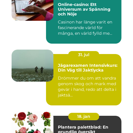
Online-casino: Ett
Universum av Spänning
och Nöje
Casinon har länge varit en
fascinerande värld för
många, en värld fylld me...
31. jul
Jägarexamen Intensivkurs:
Din Väg till Jaktlycka
Drömmer du om att vandra
genom skog och mark med
gevär i hand, redo att delta i
jaktsä...
18. jan
Plantera palettblad: En
grundlig översikt