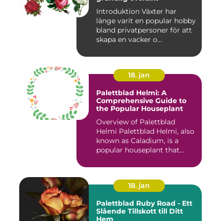
Introduktion Växter har
länge varit en popular hobby
bland privatpersoner för att
skapa en vacker o...
18. jan
Palettblad Helmi: A
Comprehensive Guide to
the Popular Houseplant
Overview of Palettblad
Helmi Palettblad Helmi, also
known as Caladium, is a
popular houseplant that...
18. jan
Palettblad Ruby Road - Ett
Slående Tillskott till Ditt
Hem