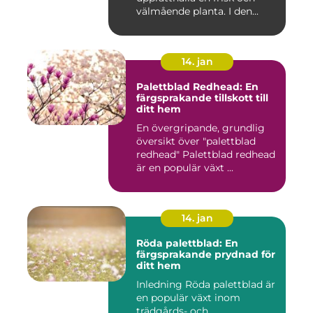
välmående planta. I den...
14. jan
Palettblad Redhead: En
färgsprakande tillskott till
ditt hem
En övergripande, grundlig
översikt över "palettblad
redhead" Palettblad redhead
är en populär växt ...
14. jan
Röda palettblad: En
färgsprakande prydnad för
ditt hem
Inledning Röda palettblad är
en populär växt inom
trädgårds- och