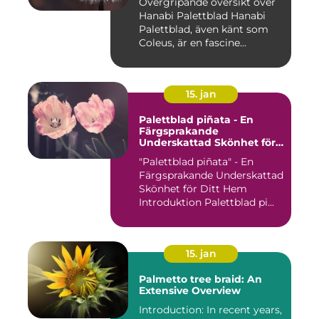
Övergripande översikt över
Hanabi Palettblad Hanabi
Palettblad, även känt som
Coleus, är en fascine...
15. jan
Palettblad piñata - En
Färgsprakande
Underskattad Skönhet för
Ditt Hem
"Palettblad piñata" - En
Färgsprakande Underskattad
Skönhet för Ditt Hem
Introduktion Palettblad pi...
15. jan
Palmetto tree braid: An
Extensive Overview
Introduction: In recent years,