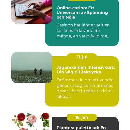
Online-casino: Ett
Universum av Spänning
och Nöje
Casinon har länge varit en
fascinerande värld för
många, en värld fylld me...
31. jul
Jägarexamen Intensivkurs:
Din Väg till Jaktlycka
Drömmer du om att vandra
genom skog och mark med
gevär i hand, redo att delta i
jaktsä...
18. jan
Plantera palettblad: En