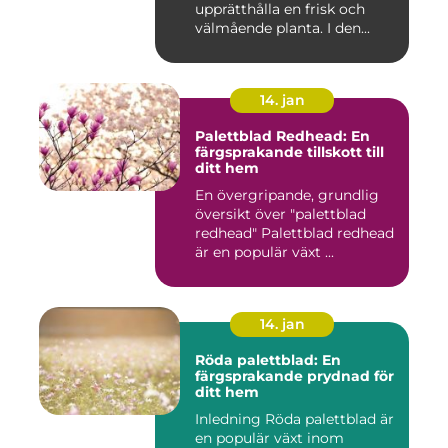
upprätthålla en frisk och
välmående planta. I den...
14. jan
Palettblad Redhead: En
färgsprakande tillskott till
ditt hem
En övergripande, grundlig
översikt över "palettblad
redhead" Palettblad redhead
är en populär växt ...
14. jan
Röda palettblad: En
färgsprakande prydnad för
ditt hem
Inledning Röda palettblad är
en populär växt inom