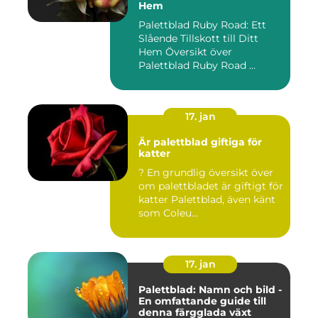
Hem
Palettblad Ruby Road: Ett
Slående Tillskott till Ditt
Hem Översikt över
Palettblad Ruby Road ...
17. jan
Är palettblad giftiga för
katter
? En grundlig översikt över
om palettbladet är giftigt för
katter Palettblad, även känt
som Coleu...
17. jan
Palettblad: Namn och bild -
En omfattande guide till
denna färgglada växt