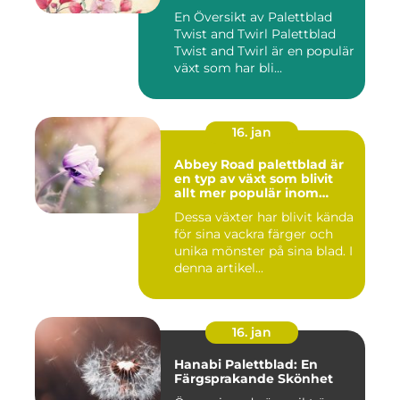
En Översikt av Palettblad
Twist and Twirl Palettblad
Twist and Twirl är en populär
växt som har bli...
16. jan
Abbey Road palettblad är
en typ av växt som blivit
allt mer populär inom
heminredning
Dessa växter har blivit kända
för sina vackra färger och
unika mönster på sina blad. I
denna artikel...
16. jan
Hanabi Palettblad: En
Färgsprakande Skönhet