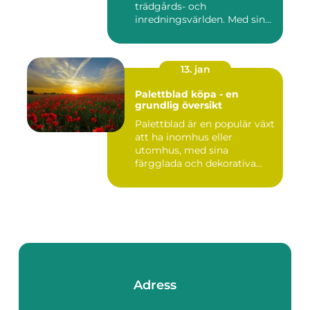
trädgårds- och
inredningsvärlden. Med sina
intensi...
13. jan
Palettblad köpa - en
grundlig översikt
Palettblad är en populär växt
att ha inomhus eller
utomhus, med sina
färgglada och dekorativa
blad s...
Adress