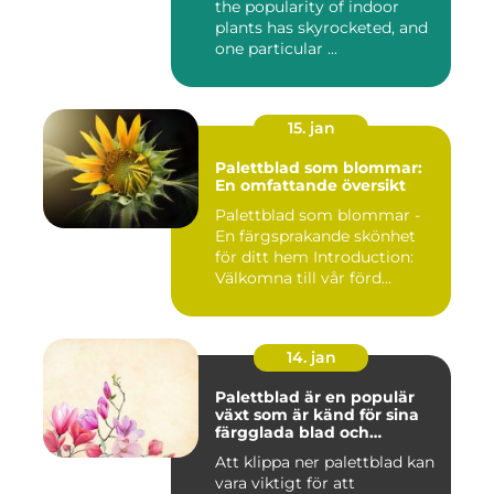
the popularity of indoor
plants has skyrocketed, and
one particular ...
15. jan
Palettblad som blommar:
En omfattande översikt
Palettblad som blommar -
En färgsprakande skönhet
för ditt hem Introduction:
Välkomna till vår förd...
14. jan
Palettblad är en populär
växt som är känd för sina
färgglada blad och
används ofta som
Att klippa ner palettblad kan
prydnadsväxt både
vara viktigt för att
inomhus och utomhus