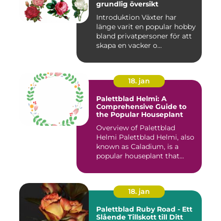
grundlig översikt
Introduktion Växter har
länge varit en popular hobby
bland privatpersoner för att
skapa en vacker o...
18. jan
Palettblad Helmi: A
Comprehensive Guide to
the Popular Houseplant
Overview of Palettblad
Helmi Palettblad Helmi, also
known as Caladium, is a
popular houseplant that...
18. jan
Palettblad Ruby Road - Ett
Slående Tillskott till Ditt