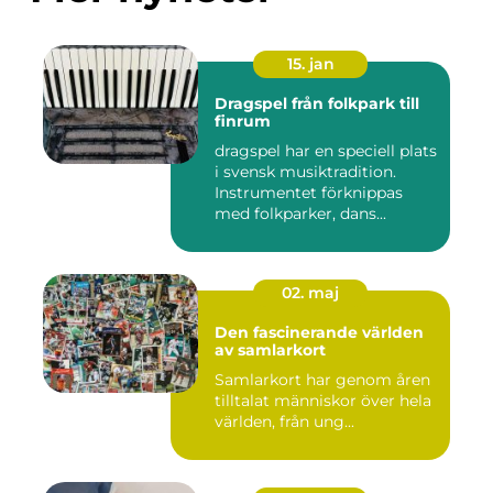
15. jan
Dragspel från folkpark till
finrum
dragspel har en speciell plats
i svensk musiktradition.
Instrumentet förknippas
med folkparker, dans...
02. maj
Den fascinerande världen
av samlarkort
Samlarkort har genom åren
tilltalat människor över hela
världen, från ung...