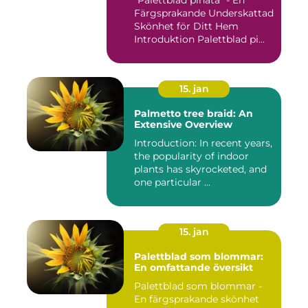
"Palettblad piñata" - En
Färgsprakande Underskattad
Skönhet för Ditt Hem
Introduktion Palettblad pi...
15. jan
Palmetto tree braid: An
Extensive Overview
Introduction: In recent years,
the popularity of indoor
plants has skyrocketed, and
one particular ...
15. jan
Palettblad som blommar:
En omfattande översikt
Palettblad som blommar -
En färgsprakande skönhet