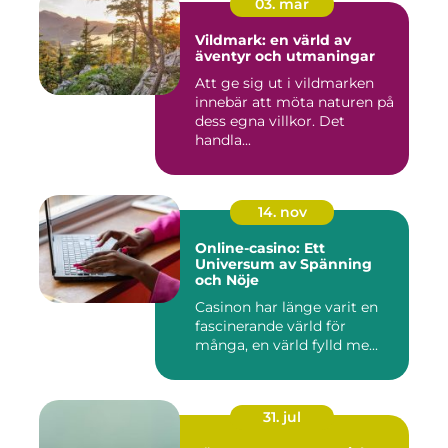
03. mar
Vildmark: en värld av
äventyr och utmaningar
Att ge sig ut i vildmarken
innebär att möta naturen på
dess egna villkor. Det
handla...
14. nov
Online-casino: Ett
Universum av Spänning
och Nöje
Casinon har länge varit en
fascinerande värld för
många, en värld fylld me...
31. jul