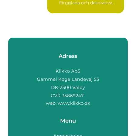
färgglada och dekorativa
blad s...
Adress
web:
www.klikko.dk
Menu
Annonsering