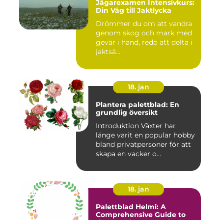
Jägarexamen Intensivkurs:
Din Väg till Jaktlycka
Drömmer du om att vandra
genom skog och mark med
gevär i hand, redo att delta i
jaktsä...
18. jan
Plantera palettblad: En
grundlig översikt
Introduktion Växter har
länge varit en popular hobby
bland privatpersoner för att
skapa en vacker o...
18. jan
Palettblad Helmi: A
Comprehensive Guide to