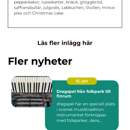
pepparkakor, lussekatter, knäck, glöggbröd,
saffransbullar, julgodis, Lebkuchen, Stollen, mince
pies och Christmas cake.
Läs fler inlägg här
Fler nyheter
15. jan
Dragspel från folkpark till
finrum
dragspel har en speciell plats
i svensk musiktradition.
Instrumentet förknippas
med folkparker, dans...