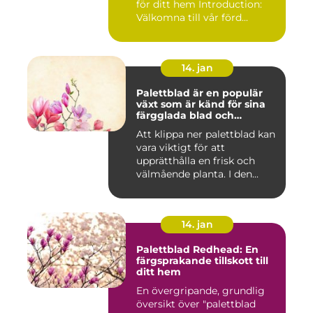
för ditt hem Introduction:
Välkomna till vår förd...
14. jan
Palettblad är en populär
växt som är känd för sina
färgglada blad och
används ofta som
Att klippa ner palettblad kan
prydnadsväxt både
vara viktigt för att
inomhus och utomhus
upprätthålla en frisk och
välmående planta. I den...
14. jan
Palettblad Redhead: En
färgsprakande tillskott till
ditt hem
En övergripande, grundlig
översikt över "palettblad