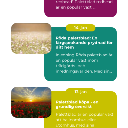
redhead" Palettblad redhead
är en populär växt ...
14. jan
Röda palettblad: En
färgsprakande prydnad för
ditt hem
Inledning Röda palettblad är
en populär växt inom
trädgårds- och
inredningsvärlden. Med sina
intensi...
13. jan
Palettblad köpa - en
grundlig översikt
Palettblad är en populär växt
att ha inomhus eller
utomhus, med sina