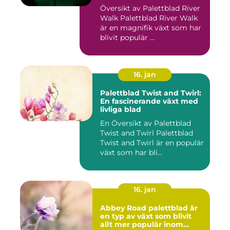
Översikt av Palettblad River
Walk Palettblad River Walk
är en magnifik växt som har
blivit populär ...
16. jan
Palettblad Twist and Twirl:
En fascinerande växt med
livliga blad
En Översikt av Palettblad
Twist and Twirl Palettblad
Twist and Twirl är en populär
växt som har bli...
16. jan
Abbey Road palettblad är
en typ av växt som blivit
allt mer populär inom