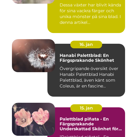
heminredning
Dessa växter har blivit kända
för sina vackra färger och
unika mönster på sina blad. I
denna artikel...
16. jan
Hanabi Palettblad: En
Färgsprakande Skönhet
Övergripande översikt över
Hanabi Palettblad Hanabi
Palettblad, även känt som
Coleus, är en fascine...
15. jan
Palettblad piñata - En
Färgsprakande
Underskattad Skönhet för
Ditt Hem