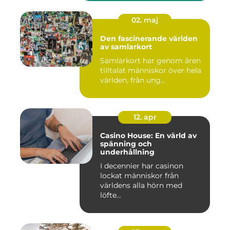
02. maj
Den fascinerande världen
av samlarkort
Samlarkort har genom åren
tilltalat människor över hela
världen, från ung...
12. apr
Casino House: En värld av
spänning och
underhållning
I decennier har casinon
lockat människor från
världens alla hörn med
löfte...