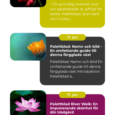
? En grundlig översikt över
om palettbladet är giftigt för
katter Palettblad, även känt
som Coleu...
17. jan
Palettblad: Namn och bild -
En omfattande guide till
denna färgglada växt
Palettblad: Namn och bild En
omfattande guide till denna
färgglada växt Introduktion:
Palettblad ä...
17. jan
Palettblad River Walk: En
imponerande skönhet för
din trädgård