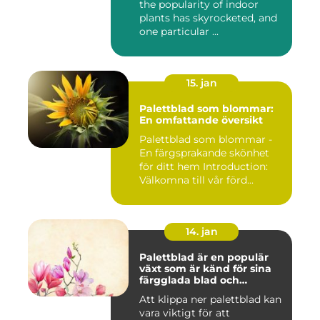
the popularity of indoor
plants has skyrocketed, and
one particular ...
15. jan
Palettblad som blommar:
En omfattande översikt
Palettblad som blommar -
En färgsprakande skönhet
för ditt hem Introduction:
Välkomna till vår förd...
14. jan
Palettblad är en populär
växt som är känd för sina
färgglada blad och
används ofta som
Att klippa ner palettblad kan
prydnadsväxt både
vara viktigt för att
inomhus och utomhus