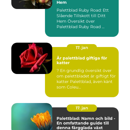
Hem
Palettblad Ruby Road: Ett
Slående Tillskott till Ditt
Hem Översikt över
Palettblad Ruby Road ...
17. jan
Är palettblad giftiga för
katter
? En grundlig översikt över
om palettbladet är giftigt för
katter Palettblad, även känt
som Coleu...
17. jan
Palettblad: Namn och bild -
En omfattande guide till
denna färgglada växt