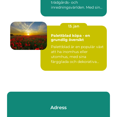
trädgårds- och
inredningsvärlden. Med sina
intensi...
13. jan
Palettblad köpa - en
grundlig översikt
Palettblad är en populär växt
att ha inomhus eller
utomhus, med sina
färgglada och dekorativa
blad s...
Adress