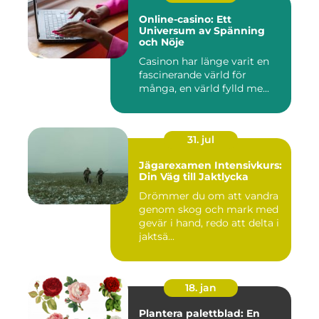
Online-casino: Ett
Universum av Spänning
och Nöje
Casinon har länge varit en
fascinerande värld för
många, en värld fylld me...
31. jul
Jägarexamen Intensivkurs:
Din Väg till Jaktlycka
Drömmer du om att vandra
genom skog och mark med
gevär i hand, redo att delta i
jaktsä...
18. jan
Plantera palettblad: En