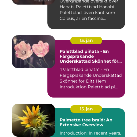
Övergripande översikt över
Hanabi Palettblad Hanabi
Palettblad, även känt som
Coleus, är en fascine...
15. jan
Palettblad piñata - En
Färgsprakande
Underskattad Skönhet för
Ditt Hem
"Palettblad piñata" - En
Färgsprakande Underskattad
Skönhet för Ditt Hem
Introduktion Palettblad pi...
15. jan
Palmetto tree braid: An
Extensive Overview
Introduction: In recent years,