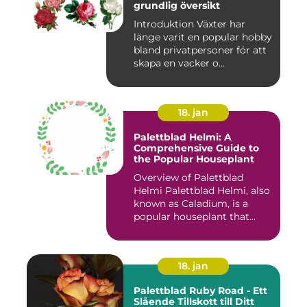
grundlig översikt
Introduktion Växter har
länge varit en popular hobby
bland privatpersoner för att
skapa en vacker o...
18. jan
Palettblad Helmi: A
Comprehensive Guide to
the Popular Houseplant
Overview of Palettblad
Helmi Palettblad Helmi, also
known as Caladium, is a
popular houseplant that...
18. jan
Palettblad Ruby Road - Ett
Slående Tillskott till Ditt