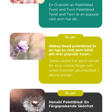
En Översikt av Palettblad
Twist and Twirl Palettblad
Twist and Twirl är en populär
växt som har bli...
16. jan
Abbey Road palettblad är
en typ av växt som blivit
allt mer populär inom
heminredning
Dessa växter har blivit kända
för sina vackra färger och
unika mönster på sina blad. I
denna artikel...
16. jan
Hanabi Palettblad: En
Färgsprakande Skönhet