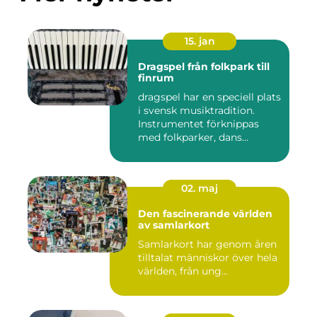
15. jan
Dragspel från folkpark till
finrum
dragspel har en speciell plats
i svensk musiktradition.
Instrumentet förknippas
med folkparker, dans...
02. maj
Den fascinerande världen
av samlarkort
Samlarkort har genom åren
tilltalat människor över hela
världen, från ung...