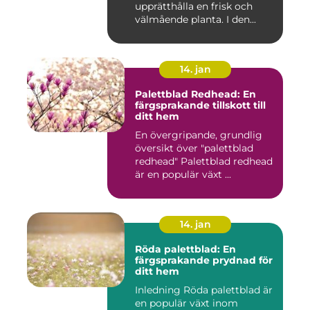
upprätthålla en frisk och
välmående planta. I den...
14. jan
Palettblad Redhead: En
färgsprakande tillskott till
ditt hem
En övergripande, grundlig
översikt över "palettblad
redhead" Palettblad redhead
är en populär växt ...
14. jan
Röda palettblad: En
färgsprakande prydnad för
ditt hem
Inledning Röda palettblad är
en populär växt inom