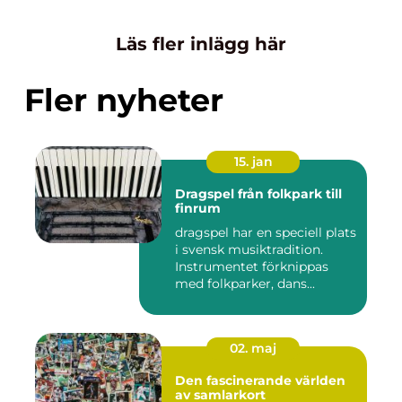
Läs fler inlägg här
Fler nyheter
15. jan
Dragspel från folkpark till
finrum
dragspel har en speciell plats
i svensk musiktradition.
Instrumentet förknippas
med folkparker, dans...
02. maj
Den fascinerande världen
av samlarkort