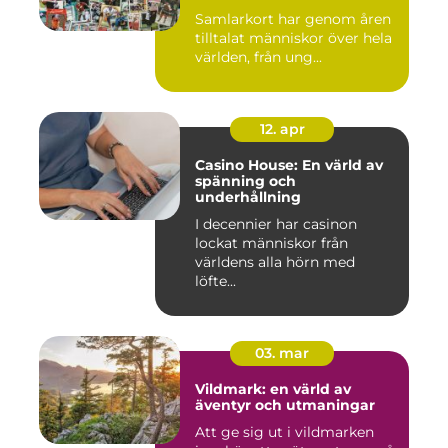
Samlarkort har genom åren
tilltalat människor över hela
världen, från ung...
12. apr
Casino House: En värld av
spänning och
underhållning
I decennier har casinon
lockat människor från
världens alla hörn med
löfte...
03. mar
Vildmark: en värld av
äventyr och utmaningar
Att ge sig ut i vildmarken