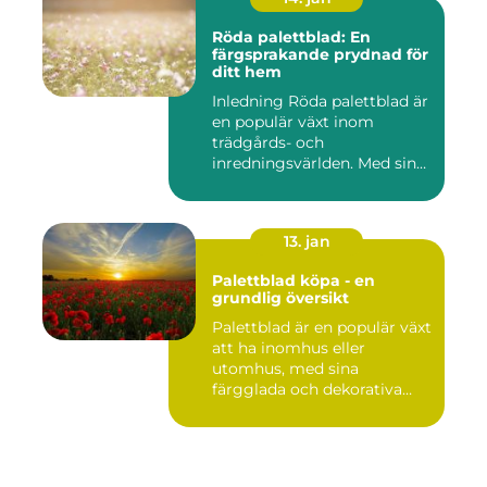
Röda palettblad: En
färgsprakande prydnad för
ditt hem
Inledning Röda palettblad är
en populär växt inom
trädgårds- och
inredningsvärlden. Med sina
intensi...
13. jan
Palettblad köpa - en
grundlig översikt
Palettblad är en populär växt
att ha inomhus eller
utomhus, med sina
färgglada och dekorativa
blad s...