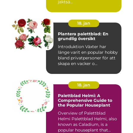
jaktsä...
18. jan
Plantera palettblad: En
grundlig översikt
Introduktion Växter har
länge varit en popular hobby
bland privatpersoner för att
skapa en vacker o...
18. jan
Palettblad Helmi: A
Comprehensive Guide to
the Popular Houseplant
Overview of Palettblad
Helmi Palettblad Helmi, also
known as Caladium, is a
popular houseplant that...