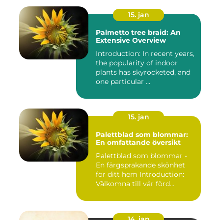
15. jan
Palmetto tree braid: An
Extensive Overview
Introduction: In recent years,
the popularity of indoor
plants has skyrocketed, and
one particular ...
15. jan
Palettblad som blommar:
En omfattande översikt
Palettblad som blommar -
En färgsprakande skönhet
för ditt hem Introduction:
Välkomna till vår förd...
14. jan