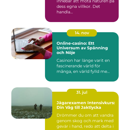
innebär att möta naturen på
dess egna villkor. Det
handla...
14. nov
Online-casino: Ett
Universum av Spänning
och Nöje
Casinon har länge varit en
fascinerande värld för
många, en värld fylld me...
31. jul
Jägarexamen Intensivkurs:
Din Väg till Jaktlycka
Drömmer du om att vandra
genom skog och mark med
gevär i hand, redo att delta i