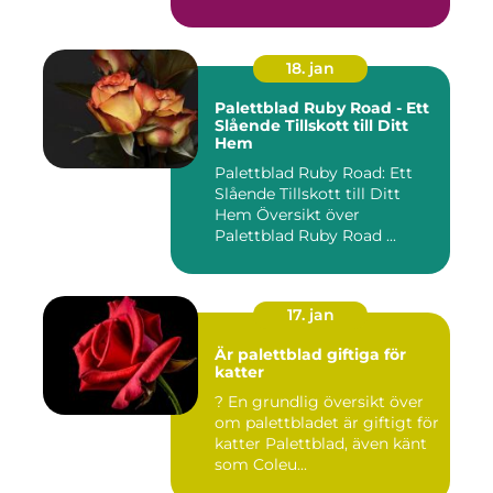
18. jan
Palettblad Ruby Road - Ett
Slående Tillskott till Ditt
Hem
Palettblad Ruby Road: Ett
Slående Tillskott till Ditt
Hem Översikt över
Palettblad Ruby Road ...
17. jan
Är palettblad giftiga för
katter
? En grundlig översikt över
om palettbladet är giftigt för
katter Palettblad, även känt
som Coleu...