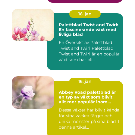
16. jan
Palettblad Twist and Twirl:
En fascinerande växt med
livliga blad
En Översikt av Palettblad
Twist and Twirl Palettblad
Twist and Twirl är en populär
växt som har bli...
16. jan
Abbey Road palettblad är
en typ av växt som blivit
allt mer populär inom
heminredning
Dessa växter har blivit kända
för sina vackra färger och
unika mönster på sina blad. I
denna artikel...