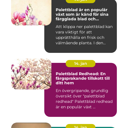
Palettblad är en populär
växt som är känd för sina
färgglada blad och
används ofta som
Att klippa ner palettblad kan
prydnadsväxt både
vara viktigt för att
inomhus och utomhus
upprätthålla en frisk och
välmående planta. I den...
14. jan
Palettblad Redhead: En
färgsprakande tillskott till
ditt hem
En övergripande, grundlig
översikt över "palettblad
redhead" Palettblad redhead
är en populär växt ...
14. jan