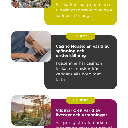
Samlarkort har genom åren
tilltalat människor över hela
världen, från ung...
12. apr
Casino House: En värld av
spänning och
underhållning
I decennier har casinon
lockat människor från
världens alla hörn med
löfte...
03. mar
Vildmark: en värld av
äventyr och utmaningar
Att ge sig ut i vildmarken