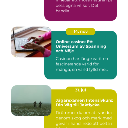
innebär att möta naturen på
dess egna villkor. Det
handla...
14. nov
Online-casino: Ett
Universum av Spänning
och Nöje
Casinon har länge varit en
fascinerande värld för
många, en värld fylld me...
31. jul
Jägarexamen Intensivkurs:
Din Väg till Jaktlycka
Drömmer du om att vandra
genom skog och mark med
gevär i hand, redo att delta i