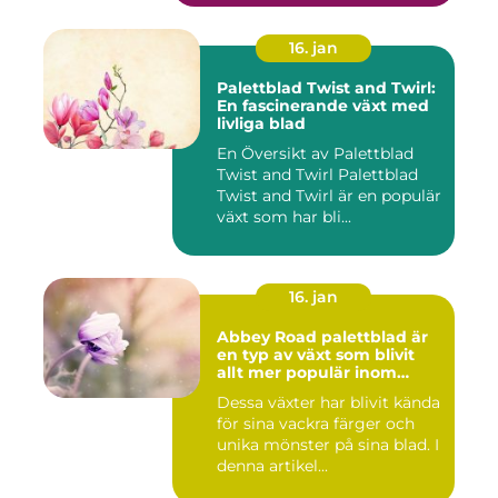
16. jan
Palettblad Twist and Twirl:
En fascinerande växt med
livliga blad
En Översikt av Palettblad
Twist and Twirl Palettblad
Twist and Twirl är en populär
växt som har bli...
16. jan
Abbey Road palettblad är
en typ av växt som blivit
allt mer populär inom
heminredning
Dessa växter har blivit kända
för sina vackra färger och
unika mönster på sina blad. I
denna artikel...