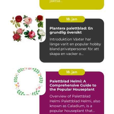
jaktsä...
18. jan
Plantera palettblad: En
grundlig översikt
Introduktion Växter har
länge varit en popular hobby
bland privatpersoner för att
skapa en vacker o...
18. jan
Palettblad Helmi: A
Comprehensive Guide to
the Popular Houseplant
Overview of Palettblad
Helmi Palettblad Helmi, also
known as Caladium, is a
popular houseplant that...