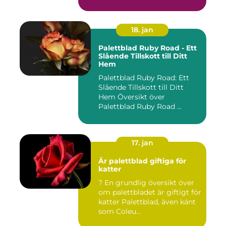
18. jan
Palettblad Ruby Road - Ett
Slående Tillskott till Ditt
Hem
Palettblad Ruby Road: Ett
Slående Tillskott till Ditt
Hem Översikt över
Palettblad Ruby Road ...
17. jan
Är palettblad giftiga för
katter
? En grundlig översikt över
om palettbladet är giftigt för
katter Palettblad, även känt
som Coleu...