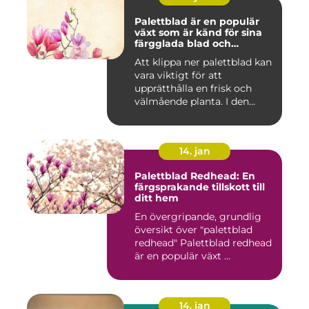
Palettblad är en populär
växt som är känd för sina
färgglada blad och
används ofta som
Att klippa ner palettblad kan
prydnadsväxt både
vara viktigt för att
inomhus och utomhus
upprätthålla en frisk och
välmående planta. I den...
14. jan
Palettblad Redhead: En
färgsprakande tillskott till
ditt hem
En övergripande, grundlig
översikt över "palettblad
redhead" Palettblad redhead
är en populär växt ...
14. jan