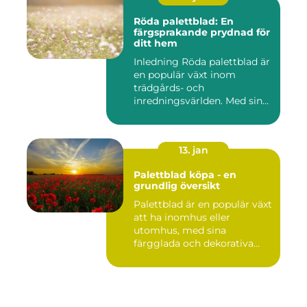
Röda palettblad: En
färgsprakande prydnad för
ditt hem
Inledning Röda palettblad är
en populär växt inom
trädgårds- och
inredningsvärlden. Med sina
intensi...
13. jan
Palettblad köpa - en
grundlig översikt
Palettblad är en populär växt
att ha inomhus eller
utomhus, med sina
färgglada och dekorativa
blad s...