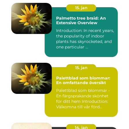
15. jan
Palmetto tree braid: An
Extensive Overview
Introduction: In recent years,
the popularity of indoor
plants has skyrocketed, and
one particular ...
15. jan
Palettblad som blommar:
En omfattande översikt
Palettblad som blommar -
En färgsprakande skönhet
för ditt hem Introduction:
Välkomna till vår förd...
14. jan