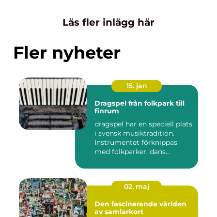
Läs fler inlägg här
Fler nyheter
15. jan
Dragspel från folkpark till
finrum
dragspel har en speciell plats
i svensk musiktradition.
Instrumentet förknippas
med folkparker, dans...
02. maj
Den fascinerande världen
av samlarkort