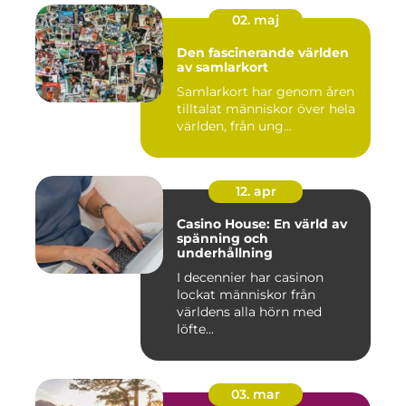
02. maj
Den fascinerande världen
av samlarkort
Samlarkort har genom åren
tilltalat människor över hela
världen, från ung...
12. apr
Casino House: En värld av
spänning och
underhållning
I decennier har casinon
lockat människor från
världens alla hörn med
löfte...
03. mar