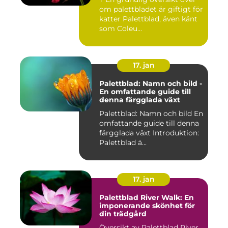
om palettbladet är giftigt för
katter Palettblad, även känt
som Coleu...
17. jan
Palettblad: Namn och bild -
En omfattande guide till
denna färgglada växt
Palettblad: Namn och bild En
omfattande guide till denna
färgglada växt Introduktion:
Palettblad ä...
17. jan
Palettblad River Walk: En
imponerande skönhet för
din trädgård
Översikt av Palettblad River