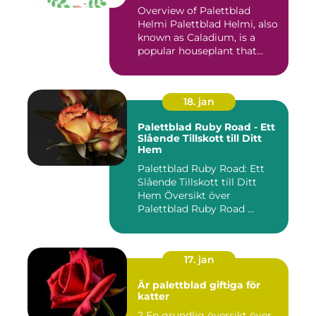
Overview of Palettblad
Helmi Palettblad Helmi, also
known as Caladium, is a
popular houseplant that...
18. jan
Palettblad Ruby Road - Ett
Slående Tillskott till Ditt
Hem
Palettblad Ruby Road: Ett
Slående Tillskott till Ditt
Hem Översikt över
Palettblad Ruby Road ...
17. jan
Är palettblad giftiga för
katter
? En grundlig översikt över