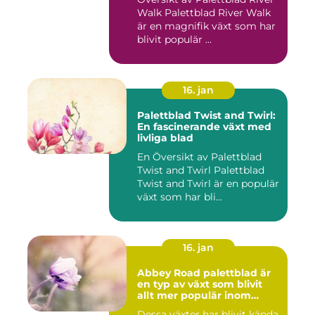
Walk Palettblad River Walk
är en magnifik växt som har
blivit populär ...
16. jan
Palettblad Twist and Twirl:
En fascinerande växt med
livliga blad
En Översikt av Palettblad
Twist and Twirl Palettblad
Twist and Twirl är en populär
växt som har bli...
16. jan
Abbey Road palettblad är
en typ av växt som blivit
allt mer populär inom
heminredning
Dessa växter har blivit kända