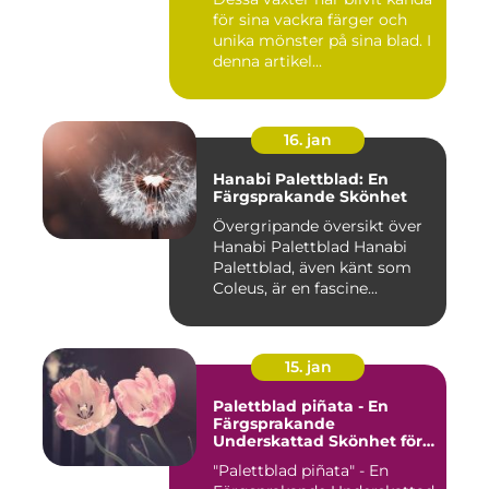
för sina vackra färger och
unika mönster på sina blad. I
denna artikel...
16. jan
Hanabi Palettblad: En
Färgsprakande Skönhet
Övergripande översikt över
Hanabi Palettblad Hanabi
Palettblad, även känt som
Coleus, är en fascine...
15. jan
Palettblad piñata - En
Färgsprakande
Underskattad Skönhet för
Ditt Hem
"Palettblad piñata" - En