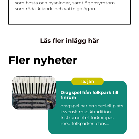
som hosta och nysningar, samt ögonsymtom
som röda, kliande och vattniga ögon.
Läs fler inlägg här
Fler nyheter
15. jan
Dragspel från folkpark till
finrum
dragspel har en speciell plats
i svensk musiktradition.
Instrumentet förknippas
med folkparker, dans...