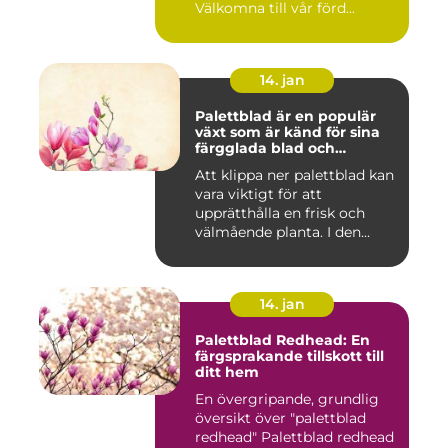
Välkomna till vår förd...
14. jan
Palettblad är en populär
växt som är känd för sina
färgglada blad och
används ofta som
Att klippa ner palettblad kan
prydnadsväxt både
vara viktigt för att
inomhus och utomhus
upprätthålla en frisk och
välmående planta. I den...
14. jan
Palettblad Redhead: En
färgsprakande tillskott till
ditt hem
En övergripande, grundlig
översikt över "palettblad
redhead" Palettblad redhead