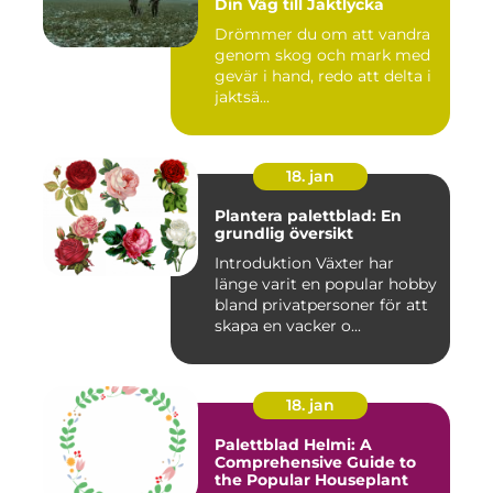
Din Väg till Jaktlycka
Drömmer du om att vandra
genom skog och mark med
gevär i hand, redo att delta i
jaktsä...
18. jan
Plantera palettblad: En
grundlig översikt
Introduktion Växter har
länge varit en popular hobby
bland privatpersoner för att
skapa en vacker o...
18. jan
Palettblad Helmi: A
Comprehensive Guide to
the Popular Houseplant