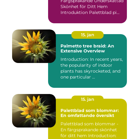
Färgsprakande Underskattad
Skönhet för Ditt Hem
Introduktion Palettblad pi...
15. jan
Palmetto tree braid: An
Extensive Overview
Introduction: In recent years,
the popularity of indoor
plants has skyrocketed, and
one particular ...
15. jan
Palettblad som blommar:
En omfattande översikt
Palettblad som blommar -
En färgsprakande skönhet
för ditt hem Introduction: