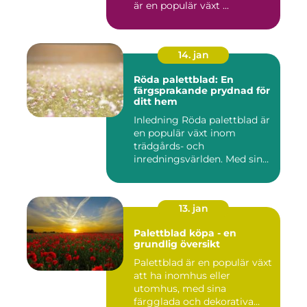
är en populär växt ...
14. jan
Röda palettblad: En
färgsprakande prydnad för
ditt hem
Inledning Röda palettblad är
en populär växt inom
trädgårds- och
inredningsvärlden. Med sina
intensi...
13. jan
Palettblad köpa - en
grundlig översikt
Palettblad är en populär växt
att ha inomhus eller
utomhus, med sina
färgglada och dekorativa