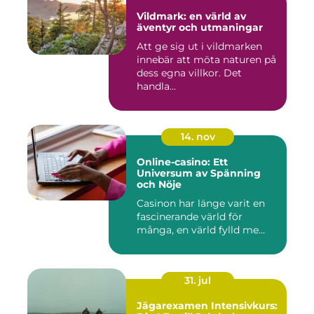
Vildmark: en värld av
äventyr och utmaningar
Att ge sig ut i vildmarken
innebär att möta naturen på
dess egna villkor. Det
handla...
14. nov
Online-casino: Ett
Universum av Spänning
och Nöje
Casinon har länge varit en
fascinerande värld för
många, en värld fylld me...
31. jul
Jägarexamen Intensivkurs: