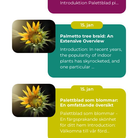
Introduktion Palettblad pi...
15. jan
Palmetto tree braid: An
Extensive Overview
Introduction: In recent years,
the popularity of indoor
plants has skyrocketed, and
one particular ...
15. jan
Palettblad som blommar:
En omfattande översikt
Palettblad som blommar -
En färgsprakande skönhet
för ditt hem Introduction:
Välkomna till vår förd...