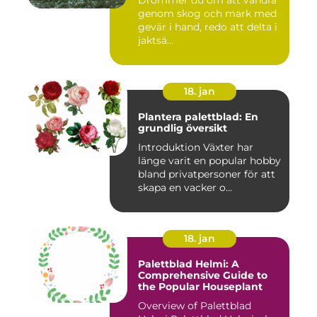
Drömmer du om att vandra
genom skog och mark med
gevär i hand, redo att delta i
jaktsä...
18. jan
Plantera palettblad: En
grundlig översikt
Introduktion Växter har
länge varit en popular hobby
bland privatpersoner för att
skapa en vacker o...
18. jan
Palettblad Helmi: A
Comprehensive Guide to
the Popular Houseplant
Overview of Palettblad