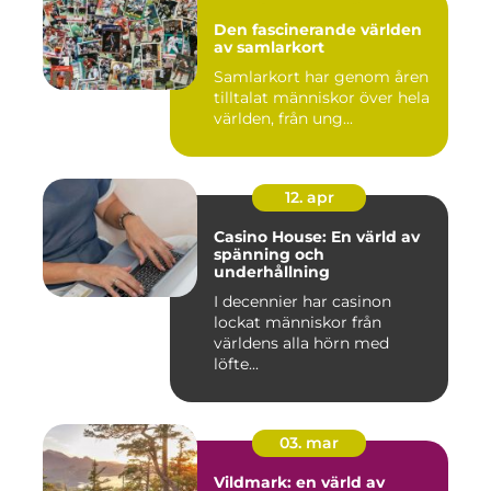
Den fascinerande världen
av samlarkort
Samlarkort har genom åren
tilltalat människor över hela
världen, från ung...
12. apr
Casino House: En värld av
spänning och
underhållning
I decennier har casinon
lockat människor från
världens alla hörn med
löfte...
03. mar
Vildmark: en värld av