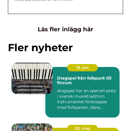
Läs fler inlägg här
Fler nyheter
15. jan
Dragspel från folkpark till
finrum
dragspel har en speciell plats
i svensk musiktradition.
Instrumentet förknippas
med folkparker, dans...
02. maj