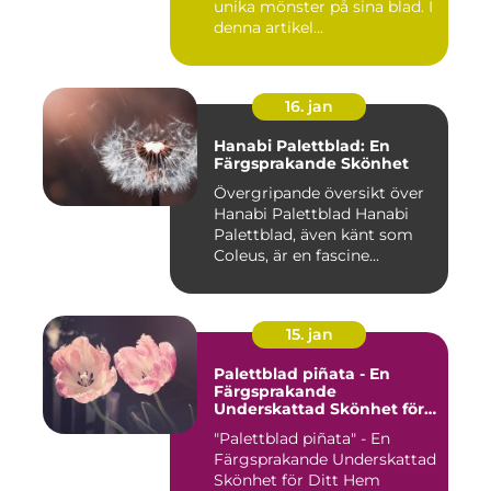
unika mönster på sina blad. I
denna artikel...
16. jan
Hanabi Palettblad: En
Färgsprakande Skönhet
Övergripande översikt över
Hanabi Palettblad Hanabi
Palettblad, även känt som
Coleus, är en fascine...
15. jan
Palettblad piñata - En
Färgsprakande
Underskattad Skönhet för
Ditt Hem
"Palettblad piñata" - En
Färgsprakande Underskattad
Skönhet för Ditt Hem