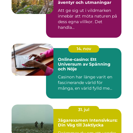
äventyr och utmaningar
Att ge sig ut i vildmarken
innebär att möta naturen på
dess egna villkor. Det
handla...
14. nov
Online-casino: Ett
Universum av Spänning
och Nöje
Casinon har länge varit en
fascinerande värld för
många, en värld fylld me...
31. jul
Jägarexamen Intensivkurs:
Din Väg till Jaktlycka