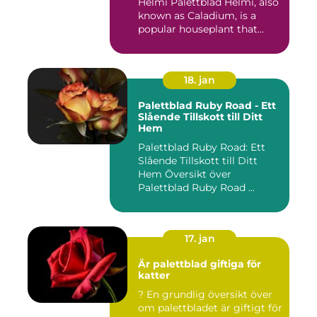
Helmi Palettblad Helmi, also
known as Caladium, is a
popular houseplant that...
18. jan
Palettblad Ruby Road - Ett
Slående Tillskott till Ditt
Hem
Palettblad Ruby Road: Ett
Slående Tillskott till Ditt
Hem Översikt över
Palettblad Ruby Road ...
17. jan
Är palettblad giftiga för
katter
? En grundlig översikt över
om palettbladet är giftigt för