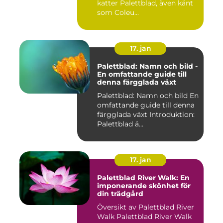
katter Palettblad, även känt
som Coleu...
17. jan
Palettblad: Namn och bild -
En omfattande guide till
denna färgglada växt
Palettblad: Namn och bild En
omfattande guide till denna
färgglada växt Introduktion:
Palettblad ä...
17. jan
Palettblad River Walk: En
imponerande skönhet för
din trädgård
Översikt av Palettblad River
Walk Palettblad River Walk