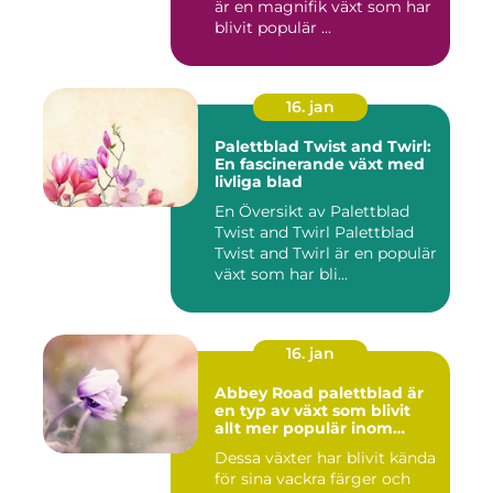
är en magnifik växt som har
blivit populär ...
16. jan
Palettblad Twist and Twirl:
En fascinerande växt med
livliga blad
En Översikt av Palettblad
Twist and Twirl Palettblad
Twist and Twirl är en populär
växt som har bli...
16. jan
Abbey Road palettblad är
en typ av växt som blivit
allt mer populär inom
heminredning
Dessa växter har blivit kända
för sina vackra färger och