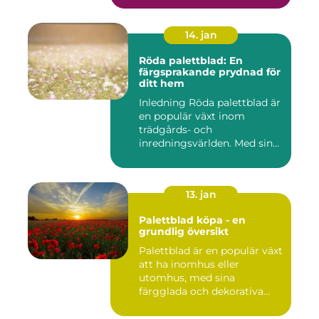
14. jan
Röda palettblad: En
färgsprakande prydnad för
ditt hem
Inledning Röda palettblad är
en populär växt inom
trädgårds- och
inredningsvärlden. Med sina
intensi...
13. jan
Palettblad köpa - en
grundlig översikt
Palettblad är en populär växt
att ha inomhus eller
utomhus, med sina
färgglada och dekorativa
blad s...