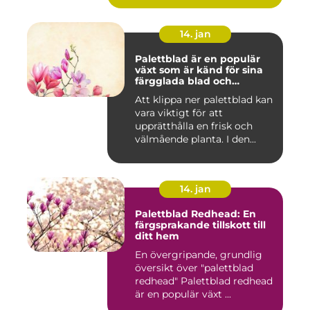
14. jan
Palettblad är en populär
växt som är känd för sina
färgglada blad och
används ofta som
Att klippa ner palettblad kan
prydnadsväxt både
vara viktigt för att
inomhus och utomhus
upprätthålla en frisk och
välmående planta. I den...
14. jan
Palettblad Redhead: En
färgsprakande tillskott till
ditt hem
En övergripande, grundlig
översikt över "palettblad
redhead" Palettblad redhead
är en populär växt ...