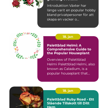
Introduktion Växter har
länge varit en popular hobby
bland privatpersoner för att
skapa en vacker o...
18. jan
Palettblad Helmi: A
Comprehensive Guide to
the Popular Houseplant
Overview of Palettblad
Helmi Palettblad Helmi, also
known as Caladium, is a
popular houseplant that...
18. jan
Palettblad Ruby Road - Ett
Slående Tillskott till Ditt
Hem