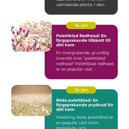
välmående planta. I den...
14. jan
Palettblad Redhead: En
färgsprakande tillskott till
ditt hem
En övergripande, grundlig
översikt över "palettblad
redhead" Palettblad redhead
är en populär växt ...
14. jan
Röda palettblad: En
färgsprakande prydnad för
ditt hem
Inledning Röda palettblad är
en populär växt inom
trädgårds- och