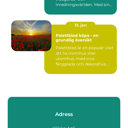
inredningsvärlden. Med sina
intensi...
13. jan
Palettblad köpa - en
grundlig översikt
Palettblad är en populär växt
att ha inomhus eller
utomhus, med sina
färgglada och dekorativa
blad s...
Adress