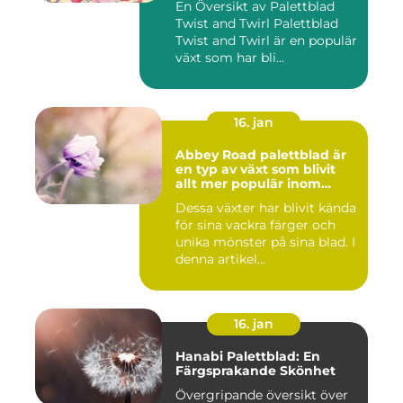
En Översikt av Palettblad
Twist and Twirl Palettblad
Twist and Twirl är en populär
växt som har bli...
16. jan
Abbey Road palettblad är
en typ av växt som blivit
allt mer populär inom
heminredning
Dessa växter har blivit kända
för sina vackra färger och
unika mönster på sina blad. I
denna artikel...
16. jan
Hanabi Palettblad: En
Färgsprakande Skönhet
Övergripande översikt över