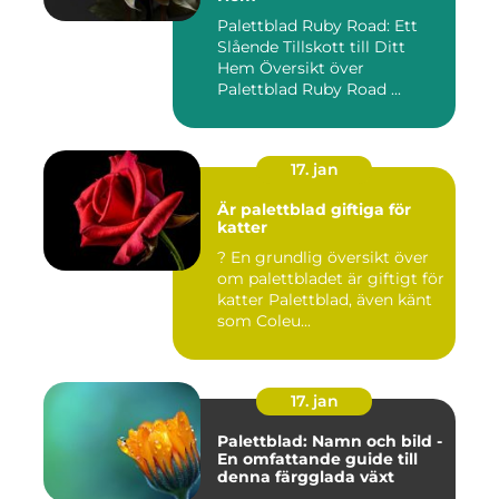
Palettblad Ruby Road: Ett
Slående Tillskott till Ditt
Hem Översikt över
Palettblad Ruby Road ...
17. jan
Är palettblad giftiga för
katter
? En grundlig översikt över
om palettbladet är giftigt för
katter Palettblad, även känt
som Coleu...
17. jan
Palettblad: Namn och bild -
En omfattande guide till
denna färgglada växt