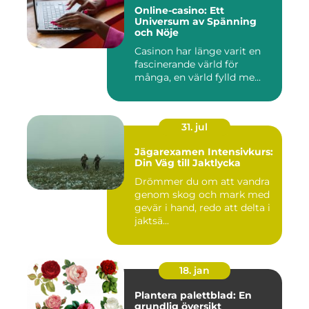
Online-casino: Ett
Universum av Spänning
och Nöje
Casinon har länge varit en
fascinerande värld för
många, en värld fylld me...
31. jul
Jägarexamen Intensivkurs:
Din Väg till Jaktlycka
Drömmer du om att vandra
genom skog och mark med
gevär i hand, redo att delta i
jaktsä...
18. jan
Plantera palettblad: En
grundlig översikt