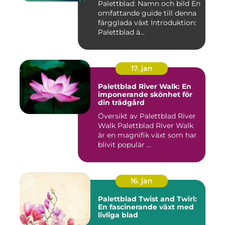
Palettblad: Namn och bild En
omfattande guide till denna
färgglada växt Introduktion:
Palettblad ä...
17. jan
Palettblad River Walk: En
imponerande skönhet för
din trädgård
Översikt av Palettblad River
Walk Palettblad River Walk
är en magnifik växt som har
blivit populär ...
16. jan
Palettblad Twist and Twirl:
En fascinerande växt med
livliga blad