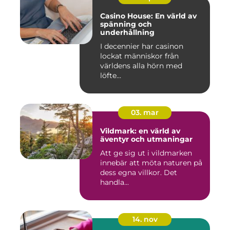
Casino House: En värld av
spänning och
underhållning
I decennier har casinon
lockat människor från
världens alla hörn med
löfte...
03. mar
Vildmark: en värld av
äventyr och utmaningar
Att ge sig ut i vildmarken
innebär att möta naturen på
dess egna villkor. Det
handla...
14. nov