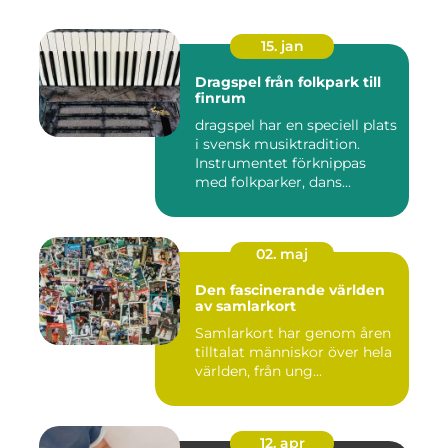
15. jan
Dragspel från folkpark till
finrum
dragspel har en speciell plats
i svensk musiktradition.
Instrumentet förknippas
med folkparker, dans...
02. maj
Den fascinerande världen
av samlarkort
Samlarkort har genom åren
tilltalat människor över hela
världen, från ung...
12. apr