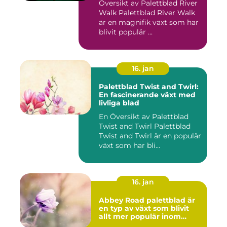
Översikt av Palettblad River
Walk Palettblad River Walk
är en magnifik växt som har
blivit populär ...
16. jan
Palettblad Twist and Twirl:
En fascinerande växt med
livliga blad
En Översikt av Palettblad
Twist and Twirl Palettblad
Twist and Twirl är en populär
växt som har bli...
16. jan
Abbey Road palettblad är
en typ av växt som blivit
allt mer populär inom
heminredning