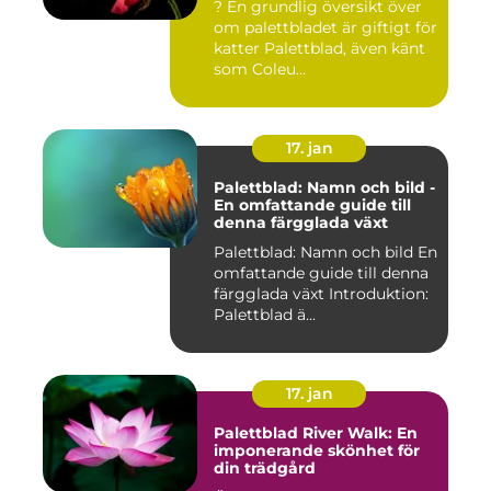
? En grundlig översikt över
om palettbladet är giftigt för
katter Palettblad, även känt
som Coleu...
17. jan
Palettblad: Namn och bild -
En omfattande guide till
denna färgglada växt
Palettblad: Namn och bild En
omfattande guide till denna
färgglada växt Introduktion:
Palettblad ä...
17. jan
Palettblad River Walk: En
imponerande skönhet för
din trädgård