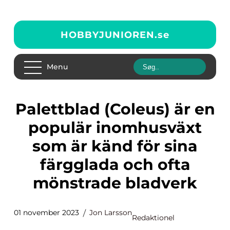
HOBBYJUNIOREN.
se
Menu
Palettblad (Coleus) är en
populär inomhusväxt
som är känd för sina
färgglada och ofta
mönstrade bladverk
01 november 2023
Jon Larsson
Redaktionel