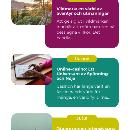
Vildmark: en värld av
äventyr och utmaningar
Att ge sig ut i vildmarken
innebär att möta naturen på
dess egna villkor. Det
handla...
14. nov
Online-casino: Ett
Universum av Spänning
och Nöje
Casinon har länge varit en
fascinerande värld för
många, en värld fylld me...
31. jul
Jägarexamen Intensivkurs: