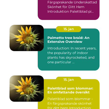
Färgsprakande Underskattad
Skönhet för Ditt Hem
Introduktion Palettblad pi...
15. jan
Palmetto tree braid: An
Extensive Overview
Introduction: In recent years,
the popularity of indoor
plants has skyrocketed, and
one particular ...
15. jan
Palettblad som blommar:
En omfattande översikt
Palettblad som blommar -
En färgsprakande skönhet
för ditt hem Introduction: