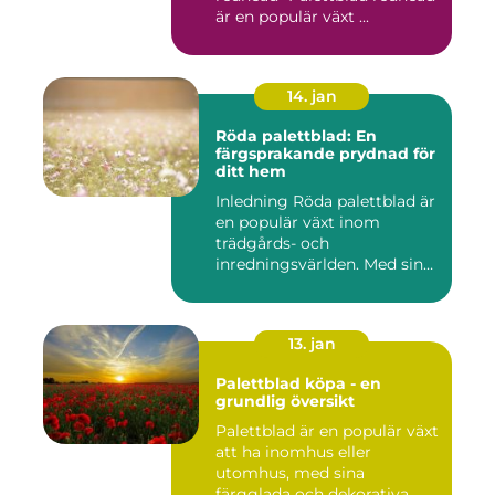
är en populär växt ...
14. jan
Röda palettblad: En
färgsprakande prydnad för
ditt hem
Inledning Röda palettblad är
en populär växt inom
trädgårds- och
inredningsvärlden. Med sina
intensi...
13. jan
Palettblad köpa - en
grundlig översikt
Palettblad är en populär växt
att ha inomhus eller
utomhus, med sina
färgglada och dekorativa