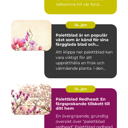
Välkomna till vår förd...
14. jan
Palettblad är en populär
växt som är känd för sina
färgglada blad och
används ofta som
Att klippa ner palettblad kan
prydnadsväxt både
vara viktigt för att
inomhus och utomhus
upprätthålla en frisk och
välmående planta. I den...
14. jan
Palettblad Redhead: En
färgsprakande tillskott till
ditt hem
En övergripande, grundlig
översikt över "palettblad
redhead" Palettblad redhead