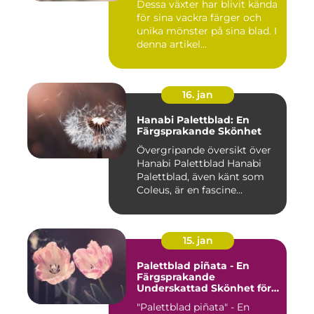
Dessa växter har blivit kända
för sina vackra färger och
unika mönster på sina blad. I
denna artikel...
16. jan
Hanabi Palettblad: En
Färgsprakande Skönhet
Övergripande översikt över
Hanabi Palettblad Hanabi
Palettblad, även känt som
Coleus, är en fascine...
15. jan
Palettblad piñata - En
Färgsprakande
Underskattad Skönhet för
Ditt Hem
"Palettblad piñata" - En