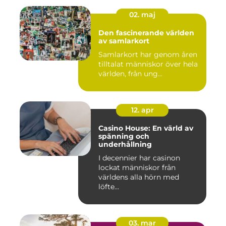
02. maj
Den fascinerande världen
av samlarkort
Samlarkort har genom åren
tilltalat människor över hela
världen, från ung...
12. apr
Casino House: En värld av
spänning och
underhållning
I decennier har casinon
lockat människor från
världens alla hörn med
löfte...
03. mar