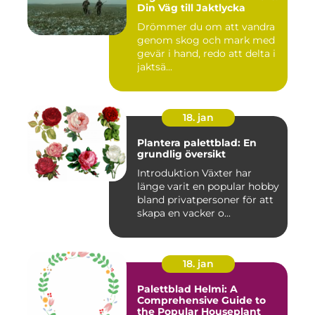
Din Väg till Jaktlycka
Drömmer du om att vandra
genom skog och mark med
gevär i hand, redo att delta i
jaktsä...
18. jan
Plantera palettblad: En
grundlig översikt
Introduktion Växter har
länge varit en popular hobby
bland privatpersoner för att
skapa en vacker o...
18. jan
Palettblad Helmi: A
Comprehensive Guide to
the Popular Houseplant