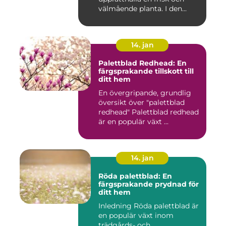
välmående planta. I den...
14. jan
Palettblad Redhead: En
färgsprakande tillskott till
ditt hem
En övergripande, grundlig
översikt över "palettblad
redhead" Palettblad redhead
är en populär växt ...
14. jan
Röda palettblad: En
färgsprakande prydnad för
ditt hem
Inledning Röda palettblad är
en populär växt inom
trädgårds- och