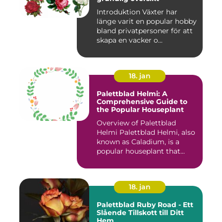
Introduktion Växter har
länge varit en popular hobby
bland privatpersoner för att
skapa en vacker o...
18. jan
Palettblad Helmi: A
Comprehensive Guide to
the Popular Houseplant
Overview of Palettblad
Helmi Palettblad Helmi, also
known as Caladium, is a
popular houseplant that...
18. jan
Palettblad Ruby Road - Ett
Slående Tillskott till Ditt
Hem