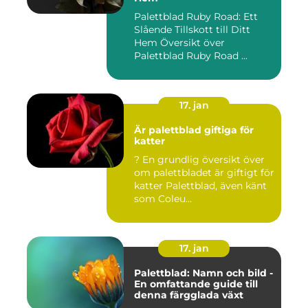
Palettblad Ruby Road: Ett
Slående Tillskott till Ditt
Hem Översikt över
Palettblad Ruby Road ...
17. jan
Är palettblad giftiga för
katter
? En grundlig översikt över
om palettbladet är giftigt för
katter Palettblad, även känt
som Coleu...
17. jan
Palettblad: Namn och bild -
En omfattande guide till
denna färgglada växt