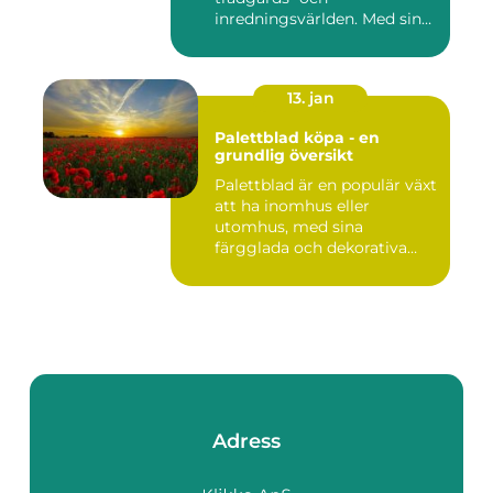
inredningsvärlden. Med sina
intensi...
13. jan
Palettblad köpa - en
grundlig översikt
Palettblad är en populär växt
att ha inomhus eller
utomhus, med sina
färgglada och dekorativa
blad s...
Adress