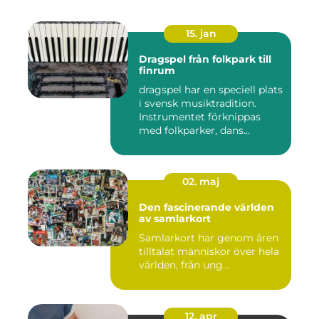
15. jan
Dragspel från folkpark till
finrum
dragspel har en speciell plats
i svensk musiktradition.
Instrumentet förknippas
med folkparker, dans...
02. maj
Den fascinerande världen
av samlarkort
Samlarkort har genom åren
tilltalat människor över hela
världen, från ung...
12. apr