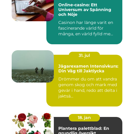
Online-casino: Ett
Universum av Spänning
och Nöje
Casinon har länge varit en
fascinerande värld för
många, en värld fylld me...
31. jul
Jägarexamen Intensivkurs:
Din Väg till Jaktlycka
Drömmer du om att vandra
genom skog och mark med
gevär i hand, redo att delta i
jaktsä...
18. jan
Plantera palettblad: En
grundlig översikt