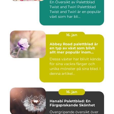
En Översikt av Palettblad
Twist and Twirl Palettblad
Twist and Twirl är en populär
växt som har bli...
16. jan
Abbey Road palettblad är
en typ av växt som blivit
allt mer populär inom
heminredning
Dessa växter har blivit kända
för sina vackra färger och
unika mönster på sina blad. I
denna artikel...
16. jan
Hanabi Palettblad: En
Färgsprakande Skönhet
Övergripande översikt över