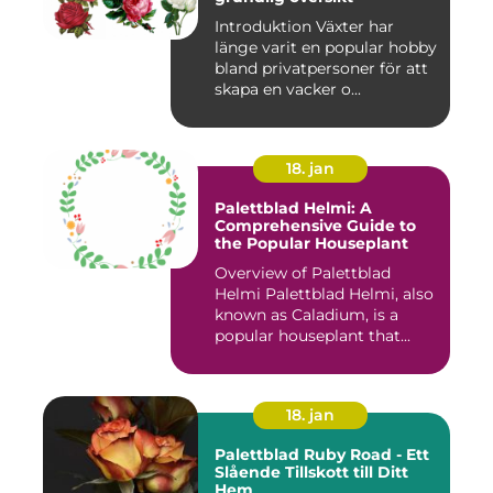
Introduktion Växter har
länge varit en popular hobby
bland privatpersoner för att
skapa en vacker o...
18. jan
Palettblad Helmi: A
Comprehensive Guide to
the Popular Houseplant
Overview of Palettblad
Helmi Palettblad Helmi, also
known as Caladium, is a
popular houseplant that...
18. jan
Palettblad Ruby Road - Ett
Slående Tillskott till Ditt
Hem