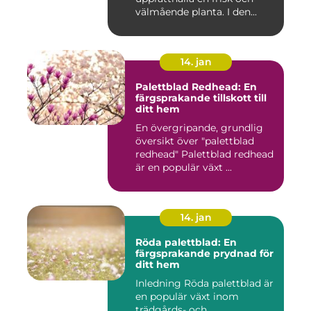
välmående planta. I den...
14. jan
Palettblad Redhead: En
färgsprakande tillskott till
ditt hem
En övergripande, grundlig
översikt över "palettblad
redhead" Palettblad redhead
är en populär växt ...
14. jan
Röda palettblad: En
färgsprakande prydnad för
ditt hem
Inledning Röda palettblad är
en populär växt inom
trädgårds- och