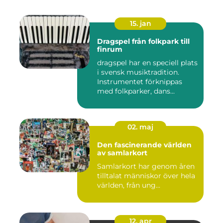
15. jan
Dragspel från folkpark till
finrum
dragspel har en speciell plats
i svensk musiktradition.
Instrumentet förknippas
med folkparker, dans...
02. maj
Den fascinerande världen
av samlarkort
Samlarkort har genom åren
tilltalat människor över hela
världen, från ung...
12. apr