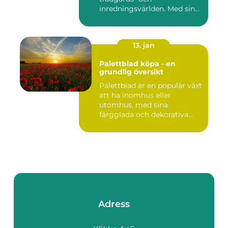
inredningsvärlden. Med sina
intensi...
13. jan
Palettblad köpa - en
grundlig översikt
Palettblad är en populär växt
att ha inomhus eller
utomhus, med sina
färgglada och dekorativa
blad s...
Adress