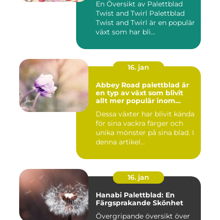
En Översikt av Palettblad
Twist and Twirl Palettblad
Twist and Twirl är en populär
växt som har bli...
16. jan
Abbey Road palettblad är
en typ av växt som blivit
allt mer populär inom
heminredning
Dessa växter har blivit kända
för sina vackra färger och
unika mönster på sina blad. I
denna artikel...
16. jan
Hanabi Palettblad: En
Färgsprakande Skönhet
Övergripande översikt över