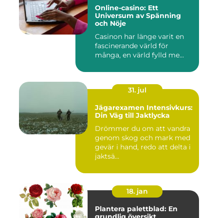
Online-casino: Ett
Universum av Spänning
och Nöje
Casinon har länge varit en
fascinerande värld för
många, en värld fylld me...
31. jul
Jägarexamen Intensivkurs:
Din Väg till Jaktlycka
Drömmer du om att vandra
genom skog och mark med
gevär i hand, redo att delta i
jaktsä...
18. jan
Plantera palettblad: En
grundlig översikt