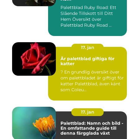
Palettblad Ruby Road: Ett
Slående Tillskott till Ditt
Hem Översikt över
Palettblad Ruby Road ...
17. jan
Är palettblad giftiga för
katter
? En grundlig översikt över
om palettbladet är giftigt för
katter Palettblad, även känt
som Coleu...
17. jan
Palettblad: Namn och bild -
En omfattande guide till
denna färgglada växt