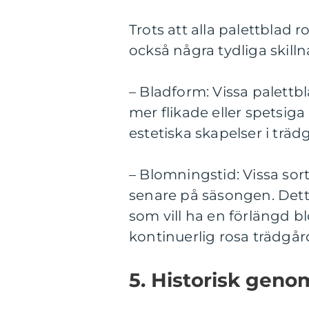
Trots att alla palettblad 
också några tydliga skill
– Bladform: Vissa palett
mer flikade eller spetsiga
estetiska skapelser i trä
– Blomningstid: Vissa sor
senare på säsongen. Detta
som vill ha en förlängd b
kontinuerlig rosa trädgår
5. Historisk geno