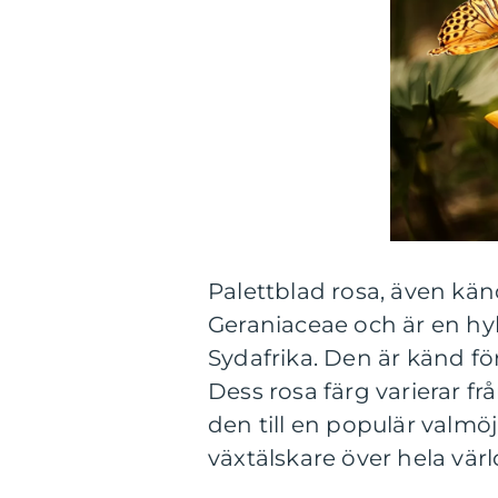
Palettblad rosa, även kä
Geraniaceae och är en h
Sydafrika. Den är känd f
Dess rosa färg varierar frå
den till en populär valmö
växtälskare över hela värl