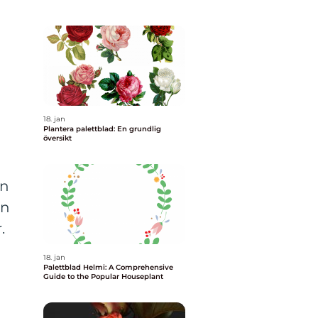
18. jan
Plantera palettblad: En grundlig
översikt
en
ån
.
18. jan
Palettblad Helmi: A Comprehensive
Guide to the Popular Houseplant