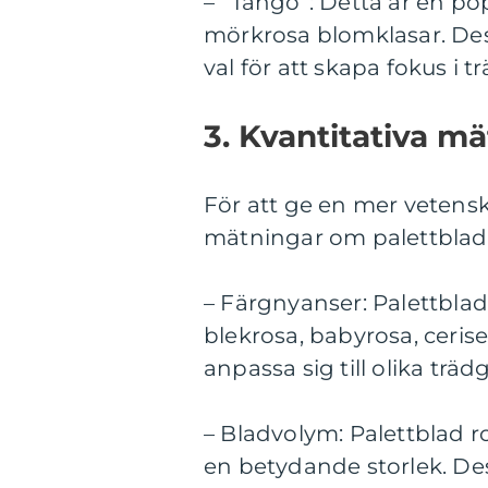
– ”Tango”: Detta är en po
mörkrosa blomklasar. Dess
val för att skapa fokus i 
3. Kvantitativa m
För att ge en mer vetenska
mätningar om palettblad 
– Färgnyanser: Palettblad 
blekrosa, babyrosa, ceris
anpassa sig till olika träd
– Bladvolym: Palettblad ro
en betydande storlek. Dess