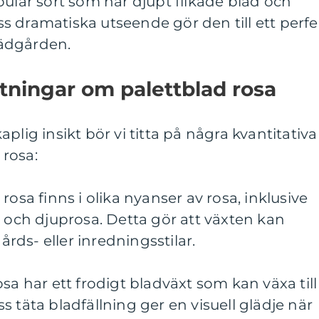
pulär sort som har djupt flikade blad och
 dramatiska utseende gör den till ett perfe
trädgården.
ätningar om palettblad rosa
plig insikt bör vi titta på några kvantitativa
rosa:
rosa finns i olika nyanser av rosa, inklusive
e och djuprosa. Detta gör att växten kan
gårds- eller inredningsstilar.
sa har ett frodigt bladväxt som kan växa till
 täta bladfällning ger en visuell glädje när