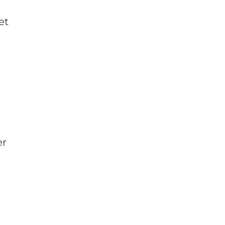
et
er