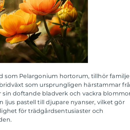
nd som Pelargonium hortorum, tillhör familj
ybridväxt som ursprungligen härstammar fr
ör sin doftande bladverk och vackra blommor
n ljus pastell till djupare nyanser, vilket gör
jlighet för trädgårdsentusiaster och
den.