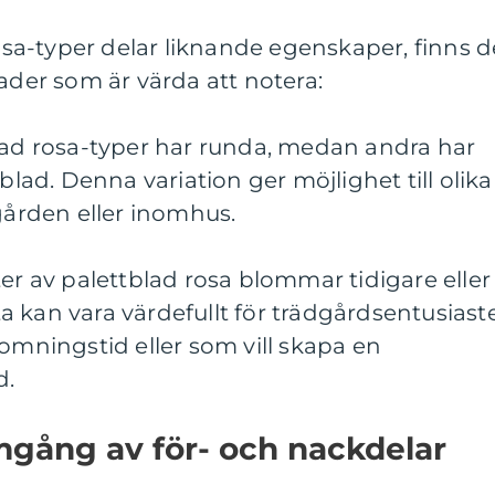
rosa-typer delar liknande egenskaper, finns d
nader som är värda att notera:
blad rosa-typer har runda, medan andra har
 blad. Denna variation ger möjlighet till olika
dgården eller inomhus.
ter av palettblad rosa blommar tidigare eller
 kan vara värdefullt för trädgårdsentusiast
lomningstid eller som vill skapa en
d.
mgång av för- och nackdelar