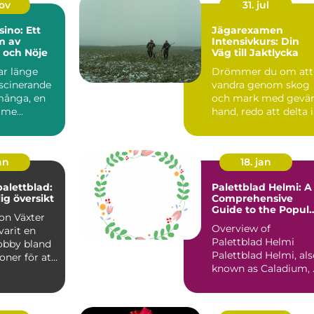
nov
31. jul
sino: Ett
Jägarexamen
m av
Intensivkurs: Din
 och Nöje
Väg till Jaktlycka
ar länge
Drömmer du om att
ascinerande
vandra genom skog
 många, en
och mark med gevär
 me...
hand, redo att delta i
jaktsä...
an
18. jan
palettblad:
Palettblad Helmi: A
ig översikt
Comprehensive
Guide to the Popul
äxter
Houseplant
Overview of
varit en
Palettblad Helmi
obby bland
Palettblad Helmi, al
oner för att
known as Caladium, 
acker o...
a popular houseplan
that...