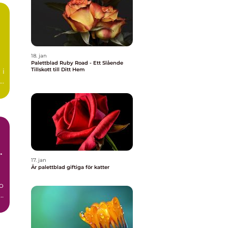
18. jan
Palettblad Ruby Road - Ett Slående
Tillskott till Ditt Hem
 i
ar
17. jan
Är palettblad giftiga för katter
so
is
t