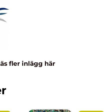
äs fler inlägg här
er