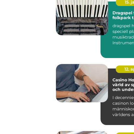
15. j
Dragspel från
folkpark t
dragspel h
speciell pl
musiktradi
Instrumen
förknippa
folkparker,
12. 
Casino Ho
värld av 
och unde
I decennie
casinon l
människor
världens a
med löfte..