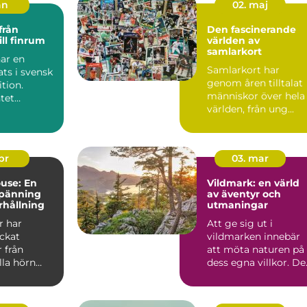
an
02. maj
Den fascinerande
ill finrum
världen av
samlarkort
ar en
Samlarkort har
ats i svensk
genom åren tilltalat
tion.
människor över hela
tet
världen, från ung...
s med
 dans...
apr
03. mar
use: En
Vildmark: en värld
spänning
av äventyr och
rhållning
utmaningar
r har
Att ge sig ut i
ockat
vildmarken innebär
 från
att möta naturen på
lla hörn
dess egna villkor. De
.
handla...