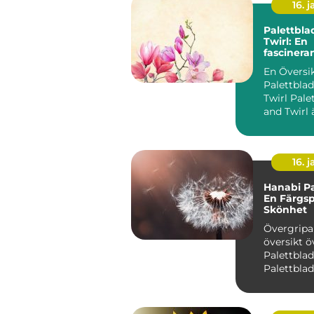
16. j
Palettbla
Twirl: En
fascinera
med livli
En Översi
Palettblad
Twirl Palettblad Twist
and Twirl 
populär v
bli...
16. j
Hanabi Pa
En Färgs
Skönhet
Övergrip
översikt ö
Palettblad Hanab
Palettblad
som Coleu
fascine...