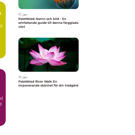
a
17. jan
Palettblad: Namn och bild - En
omfattande guide till denna färgglada
växt
t
t
17. jan
Palettblad River Walk: En
imponerande skönhet för din trädgård
ad