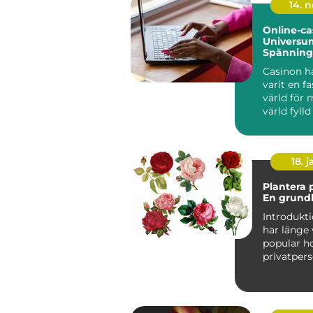
14. 
Online-ca
Universu
Spänning
Casinon h
varit en f
värld för
värld fylld
18. j
Plantera 
En grundl
Introduktion V
har länge 
popular h
privatpers
skapa en v