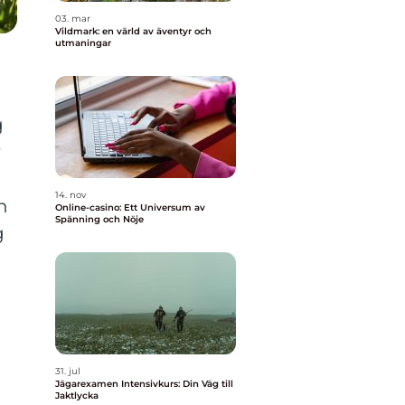
03. mar
Vildmark: en värld av äventyr och
utmaningar
g
r
14. nov
n
Online-casino: Ett Universum av
Spänning och Nöje
g
31. jul
Jägarexamen Intensivkurs: Din Väg till
Jaktlycka