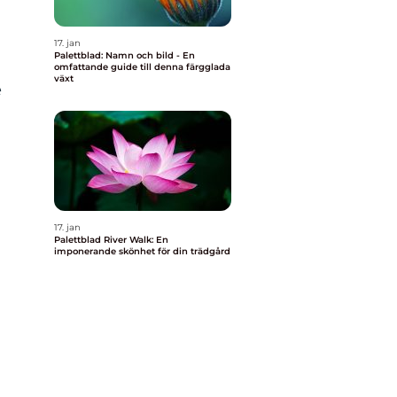
17. jan
Palettblad: Namn och bild - En
omfattande guide till denna färgglada
växt
e
17. jan
Palettblad River Walk: En
imponerande skönhet för din trädgård