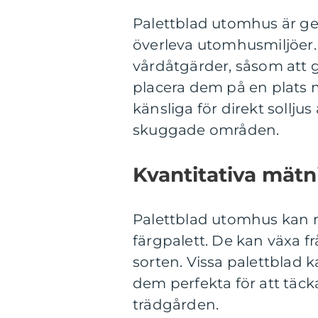
Palettblad utomhus är gen
överleva utomhusmiljöer
vårdåtgärder, såsom att 
placera dem på en plats m
känsliga för direkt sollju
skuggade områden.
Kvantitativa mät
Palettblad utomhus kan m
färgpalett. De kan växa fr
sorten. Vissa palettblad k
dem perfekta för att täck
trädgården.