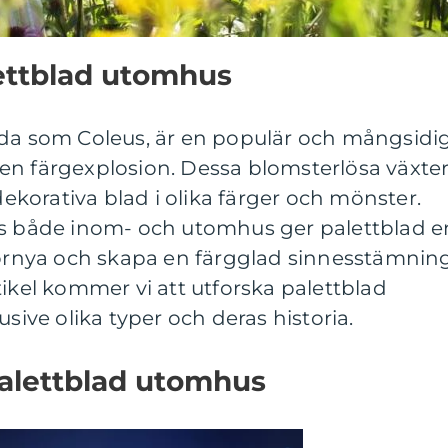
lettblad utomhus
nda som Coleus, är en populär och mångsidi
en färgexplosion. Dessa blomsterlösa växte
 dekorativa blad i olika färger och mönster.
as både inom- och utomhus ger palettblad e
 förnya och skapa en färgglad sinnesstämnin
tikel kommer vi att utforska palettblad
usive olika typer och deras historia.
palettblad utomhus