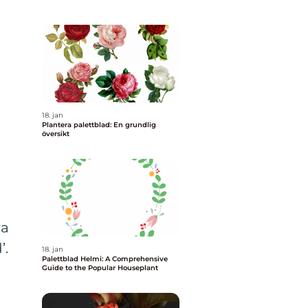
18. jan
Plantera palettblad: En grundlig
översikt
ra
’.
18. jan
Palettblad Helmi: A Comprehensive
Guide to the Popular Houseplant