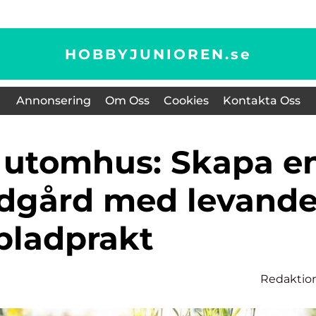
HOBBYJUNIOREN.
se
Annonsering
Om Oss
Cookies
Kontakta Oss
rädgård med levand
bladprakt
Redaktio