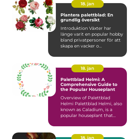
18. jan
Plantera palettblad: En
grundlig översikt
Introduktion Växter har
länge varit en popular hobby
bland privatpersoner för att
skapa en vacker o...
18. jan
Palettblad Helmi: A
Comprehensive Guide to
the Popular Houseplant
Overview of Palettblad
Helmi Palettblad Helmi, also
known as Caladium, is a
popular houseplant that...
18. jan