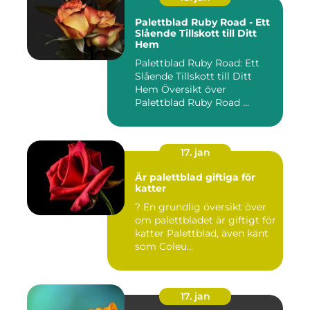
Palettblad Ruby Road - Ett
Slående Tillskott till Ditt
Hem
Palettblad Ruby Road: Ett
Slående Tillskott till Ditt
Hem Översikt över
Palettblad Ruby Road ...
17. jan
Är palettblad giftiga för
katter
? En grundlig översikt över
om palettbladet är giftigt för
katter Palettblad, även känt
som Coleu...
17. jan