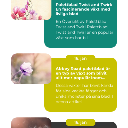
Palettblad Twist and Twirl:
En fascinerande växt med
livliga blad
En Översikt av Palettblad
Twist and Twirl Palettblad
Twist and Twirl är en populär
växt som har bli...
16. jan
Abbey Road palettblad är
en typ av växt som blivit
allt mer populär inom
heminredning
Dessa växter har blivit kända
för sina vackra färger och
unika mönster på sina blad. I
denna artikel...
16. jan