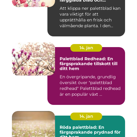
färgglada blad och
används ofta som
Att klippa ner palettblad kan
prydnadsväxt både
vara viktigt för att
inomhus och utomhus
upprätthålla en frisk och
välmående planta. I den...
14. jan
Palettblad Redhead: En
färgsprakande tillskott till
ditt hem
En övergripande, grundlig
översikt över "palettblad
redhead" Palettblad redhead
är en populär växt ...
14. jan
Röda palettblad: En
färgsprakande prydnad för