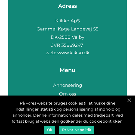
Adress
web:
www.klikko.dk
Menu
Annonsering
Om oss
Cookies
På vores website bruges cookies til at huske dine
indstillinger, statistik og personalisering af indhold og
Kontakta oss
annoncer. Denne information deles med tredjepart. Ved
Sitemap
fortsat brug af websiden godkender du cookiepolitikken.
Ok
Privatlivspolitik