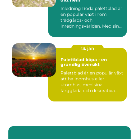
ditt hem
Inledning Röda palettblad är
en populär växt inom
trädgårds- och
inredningsvärlden. Med sina
intensi...
13. jan
Palettblad köpa - en
grundlig översikt
Palettblad är en populär växt
att ha inomhus eller
utomhus, med sina
färgglada och dekorativa
blad s...