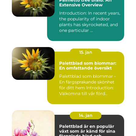
Palmetto tree braid: An
Extensive Overview
Introduction: In recent years,
the popularity of indoor
plants has skyrocketed, and
one particular ...
15. jan
Palettblad som blommar:
En omfattande översikt
Palettblad som blommar -
En färgsprakande skönhet
för ditt hem Introduction:
Välkomna till vår förd...
14. jan
Palettblad är en populär
växt som är känd för sina