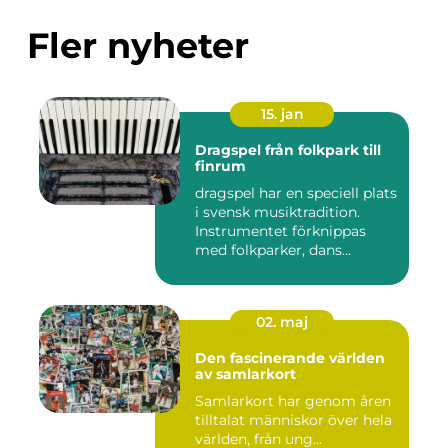
Fler nyheter
15. jan
Dragspel från folkpark till
finrum
dragspel har en speciell plats
i svensk musiktradition.
Instrumentet förknippas
med folkparker, dans...
02. maj
Den fascinerande världen
av samlarkort
Samlarkort har genom åren
tilltalat människor över hela
världen, från ung...