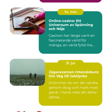
14. nov
Online-casino: Ett
Universum av Spänning
och Nöje
Casinon har länge varit en
fascinerande värld för
många, en värld fylld me...
31. jul
Jägarexamen Intensivkurs:
Din Väg till Jaktlycka
Drömmer du om att vandra
genom skog och mark med
gevär i hand, redo att delta i
jaktsä...