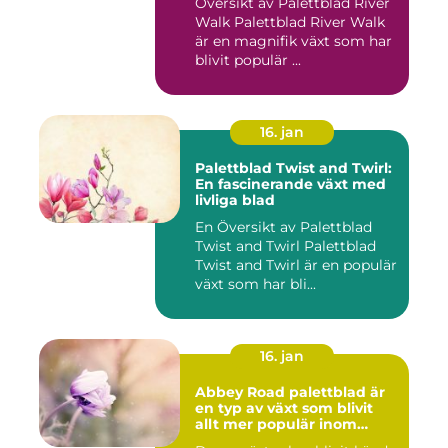
Översikt av Palettblad River
Walk Palettblad River Walk
är en magnifik växt som har
blivit populär ...
16. jan
Palettblad Twist and Twirl:
En fascinerande växt med
livliga blad
En Översikt av Palettblad
Twist and Twirl Palettblad
Twist and Twirl är en populär
växt som har bli...
16. jan
Abbey Road palettblad är
en typ av växt som blivit
allt mer populär inom
heminredning