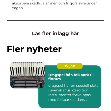
absorbera skadliga ämnen och frigöra syre under
dagen.
Läs fler inlägg här
Fler nyheter
15. jan
Dragspel från folkpark till
finrum
dragspel har en speciell plats
i svensk musiktradition.
Instrumentet förknippas
med folkparker, dans...