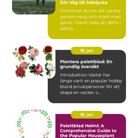
Din Väg till Jaktlycka
Drömmer du om att vandra
genom skog och mark med
gevär i hand, redo att delta i
jaktsä...
18. jan
Plantera palettblad: En
grundlig översikt
Introduktion Växter har
länge varit en popular hobby
bland privatpersoner för att
skapa en vacker o...
18. jan
Palettblad Helmi: A
Comprehensive Guide to
the Popular Houseplant