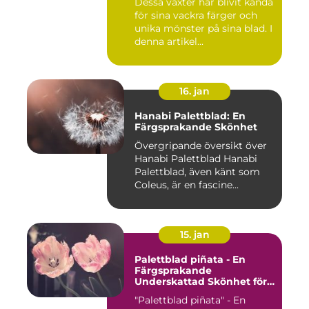
Dessa växter har blivit kända
för sina vackra färger och
unika mönster på sina blad. I
denna artikel...
16. jan
Hanabi Palettblad: En
Färgsprakande Skönhet
Övergripande översikt över
Hanabi Palettblad Hanabi
Palettblad, även känt som
Coleus, är en fascine...
15. jan
Palettblad piñata - En
Färgsprakande
Underskattad Skönhet för
Ditt Hem
"Palettblad piñata" - En