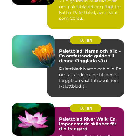
? En grundlig översikt över
om palettbladet är giftigt för
katter Palettblad, även känt
som Coleu...
17. jan
Palettblad: Namn och bild -
En omfattande guide till
denna färgglada växt
Palettblad: Namn och bild En
omfattande guide till denna
färgglada växt Introduktion:
Palettblad ä...
17. jan
Palettblad River Walk: En
imponerande skönhet för
din trädgård