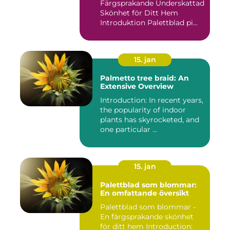
Färgsprakande Underskattad
Skönhet för Ditt Hem
Introduktion Palettblad pi...
15. jan
Palmetto tree braid: An
Extensive Overview
Introduction: In recent years,
the popularity of indoor
plants has skyrocketed, and
one particular ...
15. jan
Palettblad som blommar:
En omfattande översikt
Palettblad som blommar -
En färgsprakande skönhet
för ditt hem Introduction: