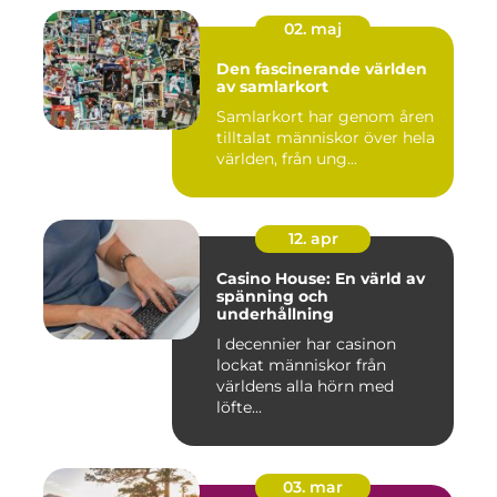
02. maj
Den fascinerande världen
av samlarkort
Samlarkort har genom åren
tilltalat människor över hela
världen, från ung...
12. apr
Casino House: En värld av
spänning och
underhållning
I decennier har casinon
lockat människor från
världens alla hörn med
löfte...
03. mar