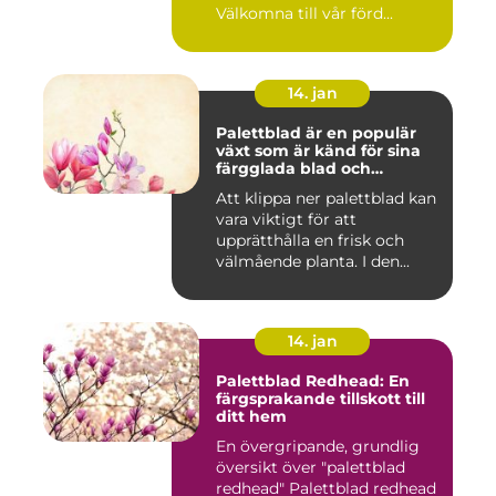
Välkomna till vår förd...
14. jan
Palettblad är en populär
växt som är känd för sina
färgglada blad och
används ofta som
Att klippa ner palettblad kan
prydnadsväxt både
vara viktigt för att
inomhus och utomhus
upprätthålla en frisk och
välmående planta. I den...
14. jan
Palettblad Redhead: En
färgsprakande tillskott till
ditt hem
En övergripande, grundlig
översikt över "palettblad
redhead" Palettblad redhead