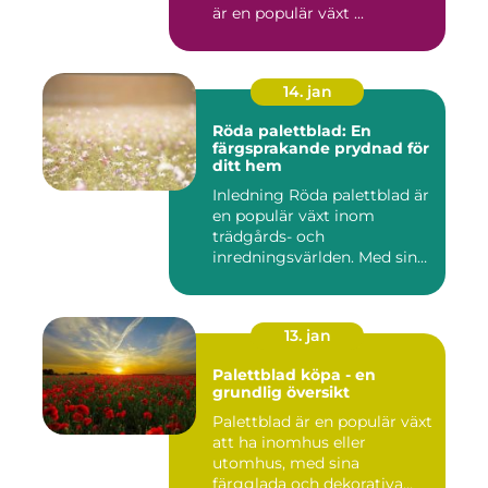
är en populär växt ...
14. jan
Röda palettblad: En
färgsprakande prydnad för
ditt hem
Inledning Röda palettblad är
en populär växt inom
trädgårds- och
inredningsvärlden. Med sina
intensi...
13. jan
Palettblad köpa - en
grundlig översikt
Palettblad är en populär växt
att ha inomhus eller
utomhus, med sina
färgglada och dekorativa