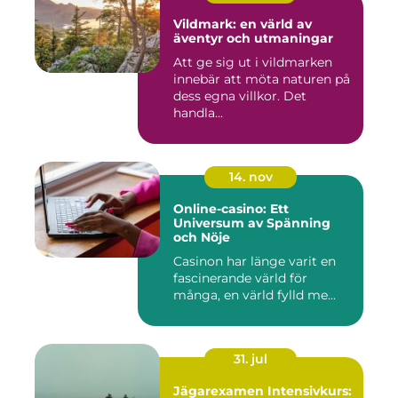
Vildmark: en värld av
äventyr och utmaningar
Att ge sig ut i vildmarken
innebär att möta naturen på
dess egna villkor. Det
handla...
14. nov
Online-casino: Ett
Universum av Spänning
och Nöje
Casinon har länge varit en
fascinerande värld för
många, en värld fylld me...
31. jul
Jägarexamen Intensivkurs: