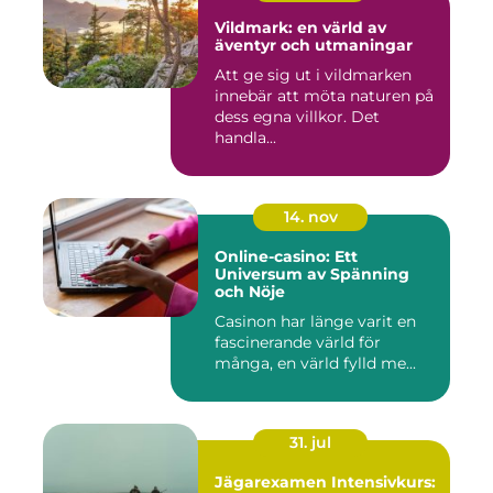
Vildmark: en värld av
äventyr och utmaningar
Att ge sig ut i vildmarken
innebär att möta naturen på
dess egna villkor. Det
handla...
14. nov
Online-casino: Ett
Universum av Spänning
och Nöje
Casinon har länge varit en
fascinerande värld för
många, en värld fylld me...
31. jul
Jägarexamen Intensivkurs: