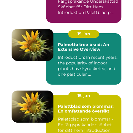
Färgsprakande Underskattad
Skönhet för Ditt Hem
Introduktion Palettblad pi...
15. jan
Palmetto tree braid: An
Extensive Overview
Introduction: In recent years,
the popularity of indoor
plants has skyrocketed, and
one particular ...
15. jan
Palettblad som blommar:
En omfattande översikt
Palettblad som blommar -
En färgsprakande skönhet
för ditt hem Introduction: