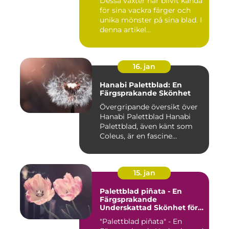
Dessa växter har blivit kända
för sina vackra färger och
unika mönster på sina blad. I
denna artikel...
16. jan
Hanabi Palettblad: En
Färgsprakande Skönhet
Övergripande översikt över
Hanabi Palettblad Hanabi
Palettblad, även känt som
Coleus, är en fascine...
15. jan
Palettblad piñata - En
Färgsprakande
Underskattad Skönhet för
Ditt Hem
"Palettblad piñata" - En