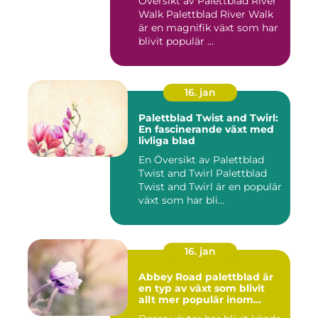
Översikt av Palettblad River
Walk Palettblad River Walk
är en magnifik växt som har
blivit populär ...
16. jan
Palettblad Twist and Twirl:
En fascinerande växt med
livliga blad
En Översikt av Palettblad
Twist and Twirl Palettblad
Twist and Twirl är en populär
växt som har bli...
16. jan
Abbey Road palettblad är
en typ av växt som blivit
allt mer populär inom
heminredning