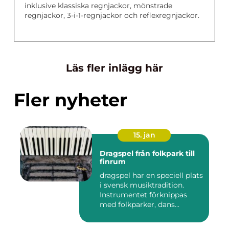
inklusive klassiska regnjackor, mönstrade
regnjackor, 3-i-1-regnjackor och reflexregnjackor.
Läs fler inlägg här
Fler nyheter
15. jan
Dragspel från folkpark till
finrum
dragspel har en speciell plats
i svensk musiktradition.
Instrumentet förknippas
med folkparker, dans...