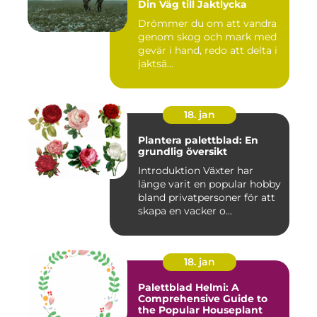
Din Väg till Jaktlycka
Drömmer du om att vandra
genom skog och mark med
gevär i hand, redo att delta i
jaktsä...
18. jan
Plantera palettblad: En
grundlig översikt
Introduktion Växter har
länge varit en popular hobby
bland privatpersoner för att
skapa en vacker o...
18. jan
Palettblad Helmi: A
Comprehensive Guide to
the Popular Houseplant