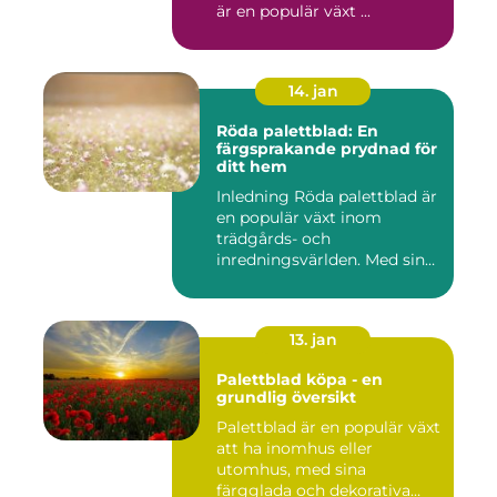
är en populär växt ...
14. jan
Röda palettblad: En
färgsprakande prydnad för
ditt hem
Inledning Röda palettblad är
en populär växt inom
trädgårds- och
inredningsvärlden. Med sina
intensi...
13. jan
Palettblad köpa - en
grundlig översikt
Palettblad är en populär växt
att ha inomhus eller
utomhus, med sina
färgglada och dekorativa