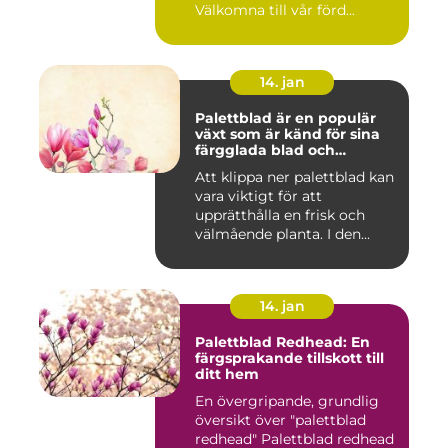
Välkomna till vår förd...
14. jan
Palettblad är en populär
växt som är känd för sina
färgglada blad och
används ofta som
Att klippa ner palettblad kan
prydnadsväxt både
vara viktigt för att
inomhus och utomhus
upprätthålla en frisk och
välmående planta. I den...
14. jan
Palettblad Redhead: En
färgsprakande tillskott till
ditt hem
En övergripande, grundlig
översikt över "palettblad
redhead" Palettblad redhead