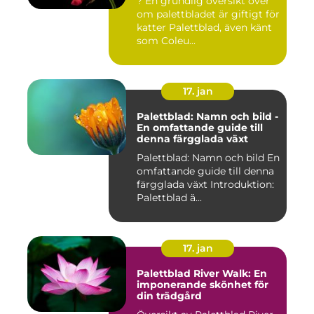
? En grundlig översikt över
om palettbladet är giftigt för
katter Palettblad, även känt
som Coleu...
17. jan
Palettblad: Namn och bild -
En omfattande guide till
denna färgglada växt
Palettblad: Namn och bild En
omfattande guide till denna
färgglada växt Introduktion:
Palettblad ä...
17. jan
Palettblad River Walk: En
imponerande skönhet för
din trädgård