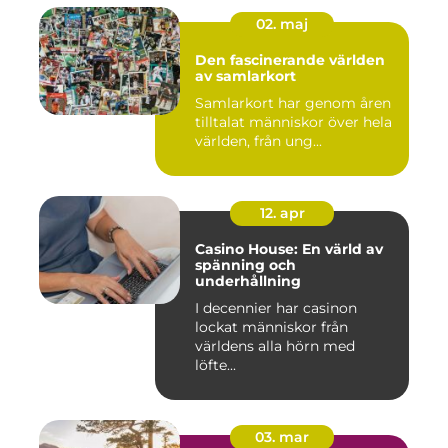
02. maj
Den fascinerande världen
av samlarkort
Samlarkort har genom åren
tilltalat människor över hela
världen, från ung...
12. apr
Casino House: En värld av
spänning och
underhållning
I decennier har casinon
lockat människor från
världens alla hörn med
löfte...
03. mar