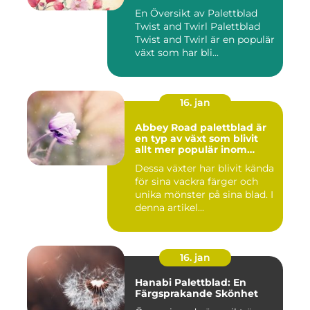
En Översikt av Palettblad
Twist and Twirl Palettblad
Twist and Twirl är en populär
växt som har bli...
16. jan
Abbey Road palettblad är
en typ av växt som blivit
allt mer populär inom
heminredning
Dessa växter har blivit kända
för sina vackra färger och
unika mönster på sina blad. I
denna artikel...
16. jan
Hanabi Palettblad: En
Färgsprakande Skönhet