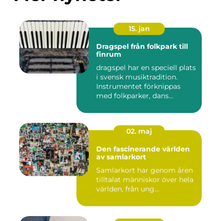
15. jan
Dragspel från folkpark till
finrum
dragspel har en speciell plats
i svensk musiktradition.
Instrumentet förknippas
med folkparker, dans...
02. maj
Den fascinerande världen
av samlarkort
Samlarkort har genom åren
tilltalat människor över hela
världen, från ung...