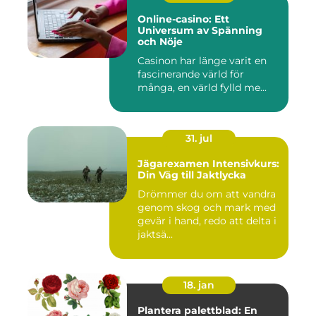
Online-casino: Ett
Universum av Spänning
och Nöje
Casinon har länge varit en
fascinerande värld för
många, en värld fylld me...
31. jul
Jägarexamen Intensivkurs:
Din Väg till Jaktlycka
Drömmer du om att vandra
genom skog och mark med
gevär i hand, redo att delta i
jaktsä...
18. jan
Plantera palettblad: En