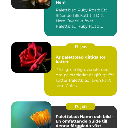
Hem
Palettblad Ruby Road: Ett
Slående Tillskott till Ditt
Hem Översikt över
Palettblad Ruby Road ...
17. jan
Är palettblad giftiga för
katter
? En grundlig översikt över
om palettbladet är giftigt för
katter Palettblad, även känt
som Coleu...
17. jan
Palettblad: Namn och bild -
En omfattande guide till
denna färgglada växt