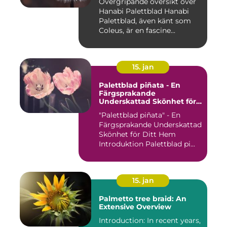
Övergripande översikt över
Hanabi Palettblad Hanabi
Palettblad, även känt som
Coleus, är en fascine...
15. jan
Palettblad piñata - En
Färgsprakande
Underskattad Skönhet för
Ditt Hem
"Palettblad piñata" - En
Färgsprakande Underskattad
Skönhet för Ditt Hem
Introduktion Palettblad pi...
15. jan
Palmetto tree braid: An
Extensive Overview
Introduction: In recent years,