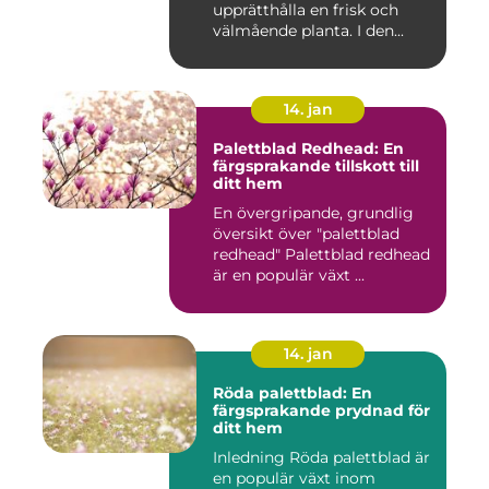
upprätthålla en frisk och
välmående planta. I den...
14. jan
Palettblad Redhead: En
färgsprakande tillskott till
ditt hem
En övergripande, grundlig
översikt över "palettblad
redhead" Palettblad redhead
är en populär växt ...
14. jan
Röda palettblad: En
färgsprakande prydnad för
ditt hem
Inledning Röda palettblad är
en populär växt inom