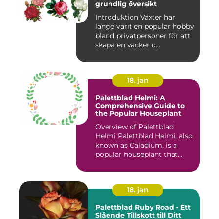
grundlig översikt
Introduktion Växter har
länge varit en popular hobby
bland privatpersoner för att
skapa en vacker o...
18. jan
Palettblad Helmi: A
Comprehensive Guide to
the Popular Houseplant
Overview of Palettblad
Helmi Palettblad Helmi, also
known as Caladium, is a
popular houseplant that...
18. jan
Palettblad Ruby Road - Ett
Slående Tillskott till Ditt