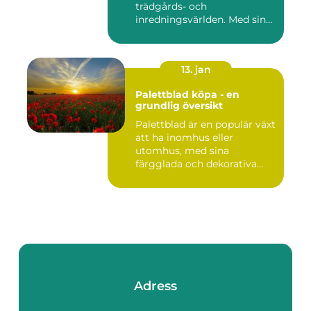
trädgårds- och
inredningsvärlden. Med sina
intensi...
13. jan
Palettblad köpa - en
grundlig översikt
Palettblad är en populär växt
att ha inomhus eller
utomhus, med sina
färgglada och dekorativa
blad s...
Adress