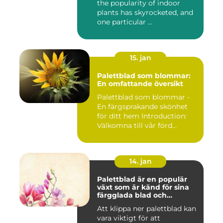
the popularity of indoor
plants has skyrocketed, and
one particular ...
15. jan
Palettblad som blommar:
En omfattande översikt
Palettblad som blommar -
En färgsprakande skönhet
för ditt hem Introduction:
Välkomna till vår förd...
14. jan
Palettblad är en populär
växt som är känd för sina
färgglada blad och
används ofta som
Att klippa ner palettblad kan
prydnadsväxt både
vara viktigt för att
inomhus och utomhus