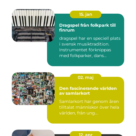
15. jan
Dragspel från folkpark till
finrum
dragspel har en speciell plats
i svensk musiktradition.
Instrumentet förknippas
med folkparker, dans...
02. maj
Den fascinerande världen
av samlarkort
Samlarkort har genom åren
tilltalat människor över hela
världen, från ung...
12. apr