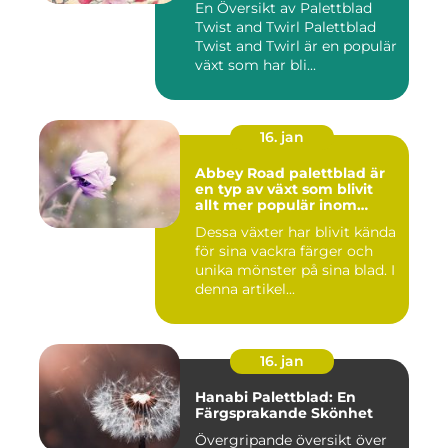
En Översikt av Palettblad
Twist and Twirl Palettblad
Twist and Twirl är en populär
växt som har bli...
16. jan
Abbey Road palettblad är
en typ av växt som blivit
allt mer populär inom
heminredning
Dessa växter har blivit kända
för sina vackra färger och
unika mönster på sina blad. I
denna artikel...
16. jan
Hanabi Palettblad: En
Färgsprakande Skönhet
Övergripande översikt över