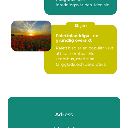
inredningsvärlden. Med sina
intensi...
13. jan
Palettblad köpa - en
grundlig översikt
Palettblad är en populär växt
att ha inomhus eller
utomhus, med sina
färgglada och dekorativa
blad s...
Adress