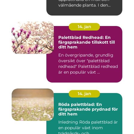
välmående planta. I den...
14. jan
Palettblad Redhead: En
färgsprakande tillskott till
ditt hem
En övergripande, grundlig
översikt över "palettblad
redhead" Palettblad redhead
är en populär växt ...
14. jan
Röda palettblad: En
färgsprakande prydnad för
ditt hem
Inledning Röda palettblad är
en populär växt inom
trädgårds- och