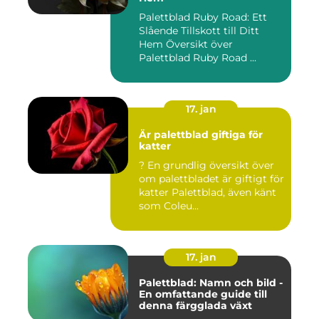
Palettblad Ruby Road: Ett
Slående Tillskott till Ditt
Hem Översikt över
Palettblad Ruby Road ...
17. jan
Är palettblad giftiga för
katter
? En grundlig översikt över
om palettbladet är giftigt för
katter Palettblad, även känt
som Coleu...
17. jan
Palettblad: Namn och bild -
En omfattande guide till
denna färgglada växt