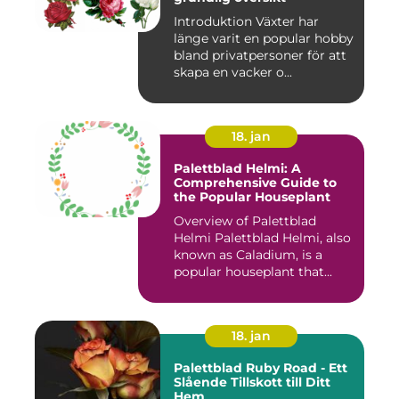
Introduktion Växter har
länge varit en popular hobby
bland privatpersoner för att
skapa en vacker o...
18. jan
Palettblad Helmi: A
Comprehensive Guide to
the Popular Houseplant
Overview of Palettblad
Helmi Palettblad Helmi, also
known as Caladium, is a
popular houseplant that...
18. jan
Palettblad Ruby Road - Ett
Slående Tillskott till Ditt
Hem