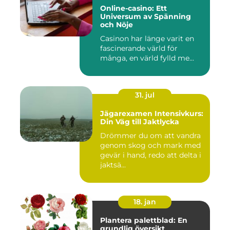
Online-casino: Ett
Universum av Spänning
och Nöje
Casinon har länge varit en
fascinerande värld för
många, en värld fylld me...
31. jul
Jägarexamen Intensivkurs:
Din Väg till Jaktlycka
Drömmer du om att vandra
genom skog och mark med
gevär i hand, redo att delta i
jaktsä...
18. jan
Plantera palettblad: En
grundlig översikt