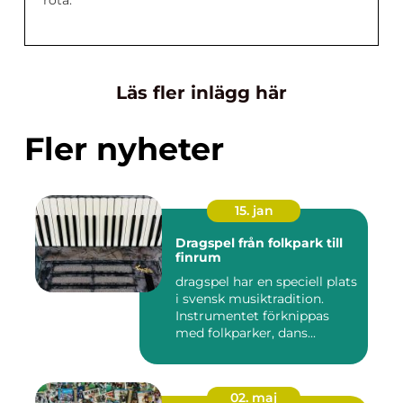
Läs fler inlägg här
Fler nyheter
15. jan
Dragspel från folkpark till
finrum
dragspel har en speciell plats
i svensk musiktradition.
Instrumentet förknippas
med folkparker, dans...
02. maj