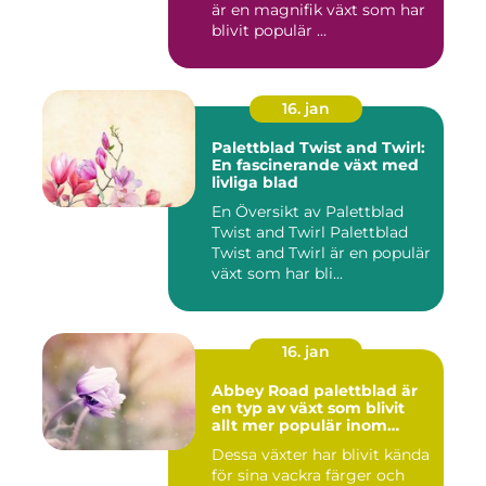
är en magnifik växt som har
blivit populär ...
16. jan
Palettblad Twist and Twirl:
En fascinerande växt med
livliga blad
En Översikt av Palettblad
Twist and Twirl Palettblad
Twist and Twirl är en populär
växt som har bli...
16. jan
Abbey Road palettblad är
en typ av växt som blivit
allt mer populär inom
heminredning
Dessa växter har blivit kända
för sina vackra färger och