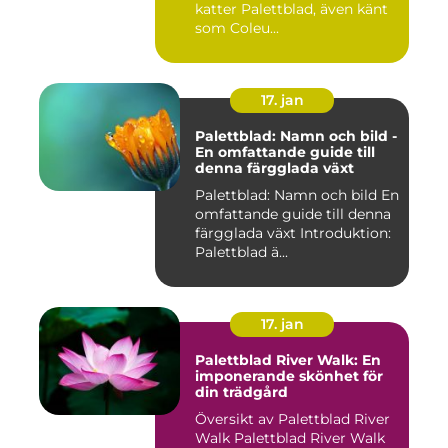
katter Palettblad, även känt
som Coleu...
17. jan
Palettblad: Namn och bild -
En omfattande guide till
denna färgglada växt
Palettblad: Namn och bild En
omfattande guide till denna
färgglada växt Introduktion:
Palettblad ä...
17. jan
Palettblad River Walk: En
imponerande skönhet för
din trädgård
Översikt av Palettblad River
Walk Palettblad River Walk