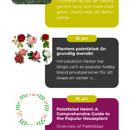
Drömmer du om att vandra
genom skog och mark med
gevär i hand, redo att delta i
jaktsä...
18. jan
Plantera palettblad: En
grundlig översikt
Introduktion Växter har
länge varit en popular hobby
bland privatpersoner för att
skapa en vacker o...
18. jan
Palettblad Helmi: A
Comprehensive Guide to
the Popular Houseplant
Overview of Palettblad