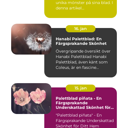
unika mönster på sina blad. I
denna artikel...
16. jan
Hanabi Palettblad: En
Färgsprakande Skönhet
Övergripande översikt över
Hanabi Palettblad Hanabi
Palettblad, även känt som
Coleus, är en fascine...
15. jan
Palettblad piñata - En
Färgsprakande
Underskattad Skönhet för
Ditt Hem
"Palettblad piñata" - En
Färgsprakande Underskattad
Skönhet för Ditt Hem