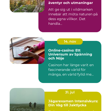
äventyr och utmaningar
Att ge sig ut i vildmarken
innebär att möta naturen på
dess egna villkor. Det
handla...
14. nov
Online-casino: Ett
Universum av Spänning
och Nöje
Casinon har länge varit en
fascinerande värld för
många, en värld fylld me...
31. jul
Jägarexamen Intensivkurs:
Din Väg till Jaktlycka