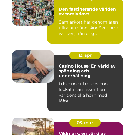
Den fascinerande världen
av samlarkort
Samlarkort har genom åren
tilltalat människor över hela
världen, från ung...
12. apr
Casino House: En värld av
spänning och
underhållning
I decennier har casinon
lockat människor från
världens alla hörn med
löfte...
03. mar
Vildmark: en värld av