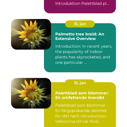
Introduktion Palettblad pi...
15. jan
Palmetto tree braid: An
Extensive Overview
Introduction: In recent years,
the popularity of indoor
plants has skyrocketed, and
one particular ...
15. jan
Palettblad som blommar:
En omfattande översikt
Palettblad som blommar -
En färgsprakande skönhet
för ditt hem Introduction:
Välkomna till vår förd...