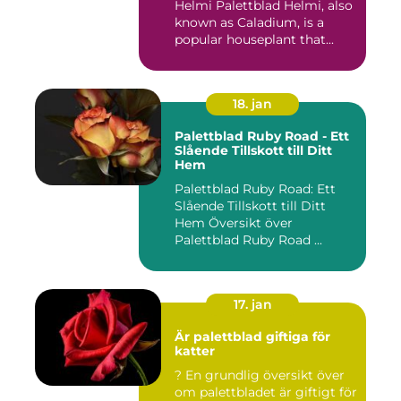
Helmi Palettblad Helmi, also
known as Caladium, is a
popular houseplant that...
18. jan
Palettblad Ruby Road - Ett
Slående Tillskott till Ditt
Hem
Palettblad Ruby Road: Ett
Slående Tillskott till Ditt
Hem Översikt över
Palettblad Ruby Road ...
17. jan
Är palettblad giftiga för
katter
? En grundlig översikt över
om palettbladet är giftigt för