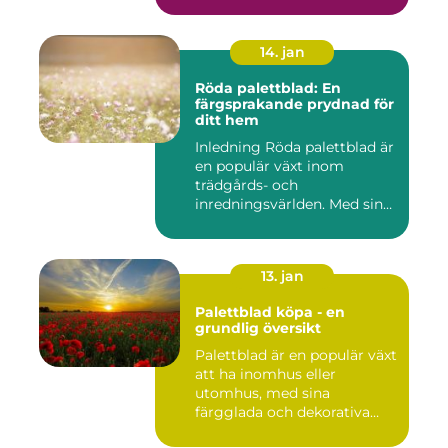
14. jan
Röda palettblad: En
färgsprakande prydnad för
ditt hem
Inledning Röda palettblad är
en populär växt inom
trädgårds- och
inredningsvärlden. Med sina
intensi...
13. jan
Palettblad köpa - en
grundlig översikt
Palettblad är en populär växt
att ha inomhus eller
utomhus, med sina
färgglada och dekorativa
blad s...