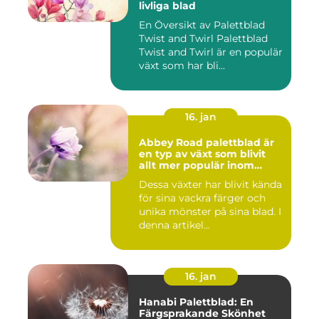
livliga blad
En Översikt av Palettblad
Twist and Twirl Palettblad
Twist and Twirl är en populär
växt som har bli...
16. jan
Abbey Road palettblad är
en typ av växt som blivit
allt mer populär inom
heminredning
Dessa växter har blivit kända
för sina vackra färger och
unika mönster på sina blad. I
denna artikel...
16. jan
Hanabi Palettblad: En
Färgsprakande Skönhet