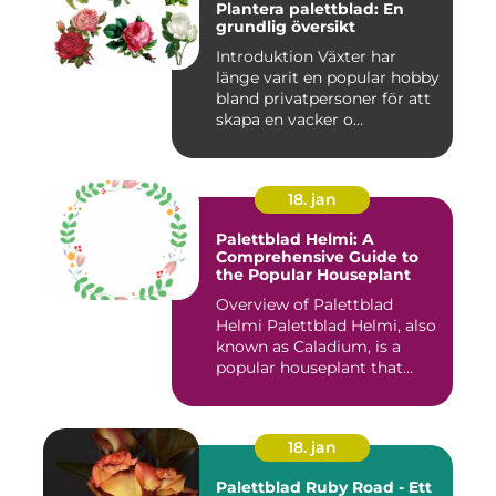
Plantera palettblad: En
grundlig översikt
Introduktion Växter har
länge varit en popular hobby
bland privatpersoner för att
skapa en vacker o...
18. jan
Palettblad Helmi: A
Comprehensive Guide to
the Popular Houseplant
Overview of Palettblad
Helmi Palettblad Helmi, also
known as Caladium, is a
popular houseplant that...
18. jan
Palettblad Ruby Road - Ett