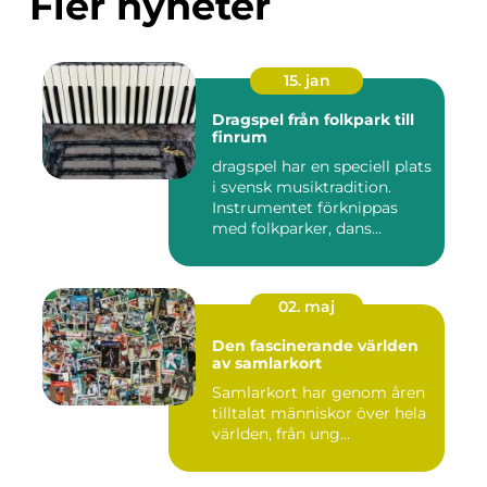
Fler nyheter
15. jan
Dragspel från folkpark till
finrum
dragspel har en speciell plats
i svensk musiktradition.
Instrumentet förknippas
med folkparker, dans...
02. maj
Den fascinerande världen
av samlarkort
Samlarkort har genom åren
tilltalat människor över hela
världen, från ung...