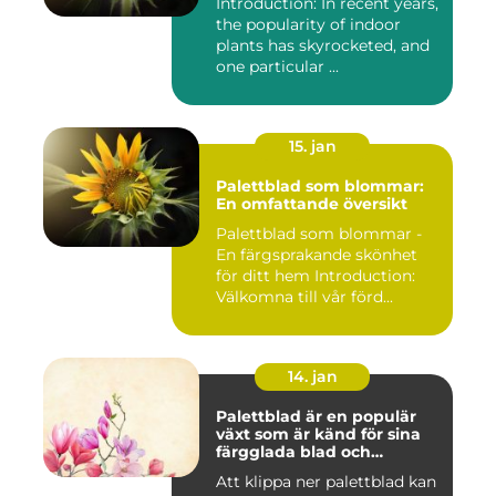
Introduction: In recent years,
the popularity of indoor
plants has skyrocketed, and
one particular ...
15. jan
Palettblad som blommar:
En omfattande översikt
Palettblad som blommar -
En färgsprakande skönhet
för ditt hem Introduction:
Välkomna till vår förd...
14. jan
Palettblad är en populär
växt som är känd för sina
färgglada blad och
används ofta som
Att klippa ner palettblad kan
prydnadsväxt både