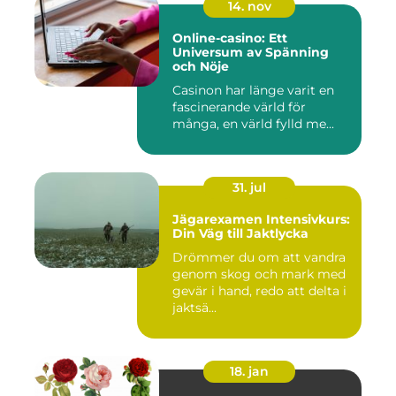
14. nov
Online-casino: Ett
Universum av Spänning
och Nöje
Casinon har länge varit en
fascinerande värld för
många, en värld fylld me...
31. jul
Jägarexamen Intensivkurs:
Din Väg till Jaktlycka
Drömmer du om att vandra
genom skog och mark med
gevär i hand, redo att delta i
jaktsä...
18. jan