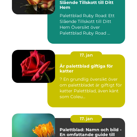
Slående Tillskott till Ditt
Hem
Palettblad Ruby Road: Ett
Slående Tillskott till Ditt
Hem Översikt över
Palettblad Ruby Road ...
17. jan
Är palettblad giftiga för
katter
? En grundlig översikt över
om palettbladet är giftigt för
katter Palettblad, även känt
som Coleu...
17. jan
Palettblad: Namn och bild -
En omfattande guide till