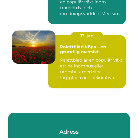
en populär växt inom
trädgårds- och
inredningsvärlden. Med sina
intensi...
13. jan
Palettblad köpa - en
grundlig översikt
Palettblad är en populär växt
att ha inomhus eller
utomhus, med sina
färgglada och dekorativa
blad s...
Adress