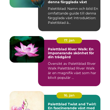
denna färgglada växt
Palettblad: Namn och bild En
omfattande guide till denna
färgglada växt Introduktion:
Palettblad ä...
17. jan
Palettblad River Walk: En
imponerande skönhet för
din trädgård
Översikt av Palettblad River
Walk Palettblad River Walk
är en magnifik växt som har
blivit populär ...
16. jan
Palettblad Twist and Twirl:
En fascinerande växt med