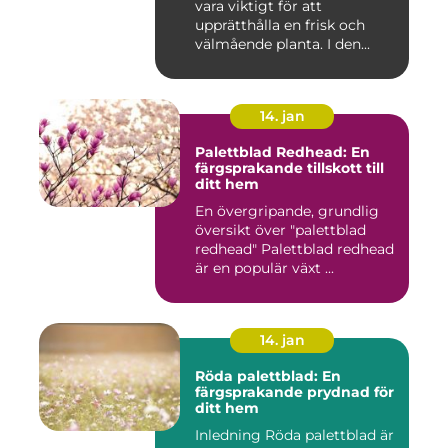
vara viktigt för att
inomhus och utomhus
upprätthålla en frisk och
välmående planta. I den...
14. jan
Palettblad Redhead: En
färgsprakande tillskott till
ditt hem
En övergripande, grundlig
översikt över "palettblad
redhead" Palettblad redhead
är en populär växt ...
14. jan
Röda palettblad: En
färgsprakande prydnad för
ditt hem
Inledning Röda palettblad är