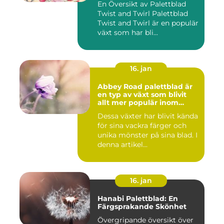
En Översikt av Palettblad
Twist and Twirl Palettblad
Twist and Twirl är en populär
växt som har bli...
16. jan
Abbey Road palettblad är
en typ av växt som blivit
allt mer populär inom
heminredning
Dessa växter har blivit kända
för sina vackra färger och
unika mönster på sina blad. I
denna artikel...
16. jan
Hanabi Palettblad: En
Färgsprakande Skönhet
Övergripande översikt över