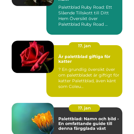
Palettblad Ruby Road: Ett
Slående Tillskott till Ditt
Hem Översikt över
Palettblad Ruby Road ...
17. jan
Är palettblad giftiga för
katter
? En grundlig översikt över
om palettbladet är giftigt för
katter Palettblad, även känt
som Coleu...
17. jan
Palettblad: Namn och bild -
En omfattande guide till
denna färgglada växt