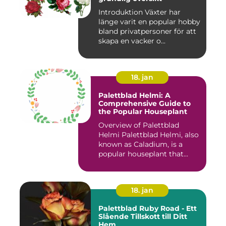
Introduktion Växter har
länge varit en popular hobby
bland privatpersoner för att
skapa en vacker o...
18. jan
Palettblad Helmi: A
Comprehensive Guide to
the Popular Houseplant
Overview of Palettblad
Helmi Palettblad Helmi, also
known as Caladium, is a
popular houseplant that...
18. jan
Palettblad Ruby Road - Ett
Slående Tillskott till Ditt
Hem