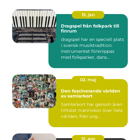
15. jan
Dragspel från folkpark till
finrum
dragspel har en speciell plats
i svensk musiktradition.
Instrumentet förknippas
med folkparker, dans...
02. maj
Den fascinerande världen
av samlarkort
Samlarkort har genom åren
tilltalat människor över hela
världen, från ung...
12. apr