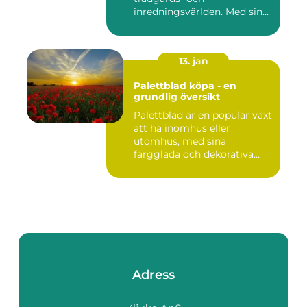
inredningsvärlden. Med sina
intensi...
13. jan
Palettblad köpa - en
grundlig översikt
Palettblad är en populär växt
att ha inomhus eller
utomhus, med sina
färgglada och dekorativa
blad s...
Adress