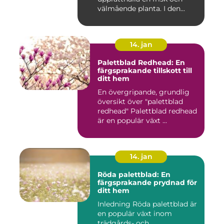
välmående planta. I den...
14. jan
Palettblad Redhead: En
färgsprakande tillskott till
ditt hem
En övergripande, grundlig
översikt över "palettblad
redhead" Palettblad redhead
är en populär växt ...
14. jan
Röda palettblad: En
färgsprakande prydnad för
ditt hem
Inledning Röda palettblad är
en populär växt inom
trädgårds- och