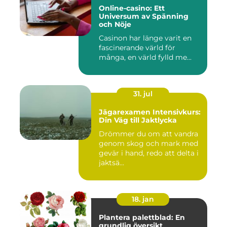
Online-casino: Ett
Universum av Spänning
och Nöje
Casinon har länge varit en
fascinerande värld för
många, en värld fylld me...
31. jul
Jägarexamen Intensivkurs:
Din Väg till Jaktlycka
Drömmer du om att vandra
genom skog och mark med
gevär i hand, redo att delta i
jaktsä...
18. jan
Plantera palettblad: En
grundlig översikt