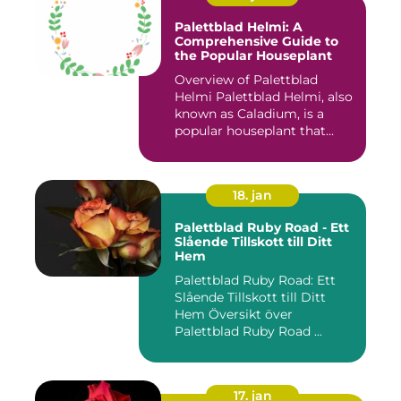
Palettblad Helmi: A
Comprehensive Guide to
the Popular Houseplant
Overview of Palettblad
Helmi Palettblad Helmi, also
known as Caladium, is a
popular houseplant that...
18. jan
Palettblad Ruby Road - Ett
Slående Tillskott till Ditt
Hem
Palettblad Ruby Road: Ett
Slående Tillskott till Ditt
Hem Översikt över
Palettblad Ruby Road ...
17. jan