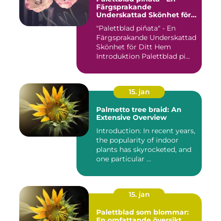
Färgsprakande
Underskattad Skönhet för
Ditt Hem
"Palettblad piñata" - En
Färgsprakande Underskattad
Skönhet för Ditt Hem
Introduktion Palettblad pi...
15. jan
Palmetto tree braid: An
Extensive Overview
Introduction: In recent years,
the popularity of indoor
plants has skyrocketed, and
one particular ...
15. jan
Palettblad som blommar:
En omfattande översikt