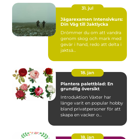
31. jul
Jägarexamen Intensivkurs:
Din Väg till Jaktlycka
Drömmer du om att vandra
genom skog och mark med
gevär i hand, redo att delta i
jaktsä...
18. jan
Plantera palettblad: En
grundlig översikt
Introduktion Växter har
länge varit en popular hobby
bland privatpersoner för att
skapa en vacker o...
18. jan