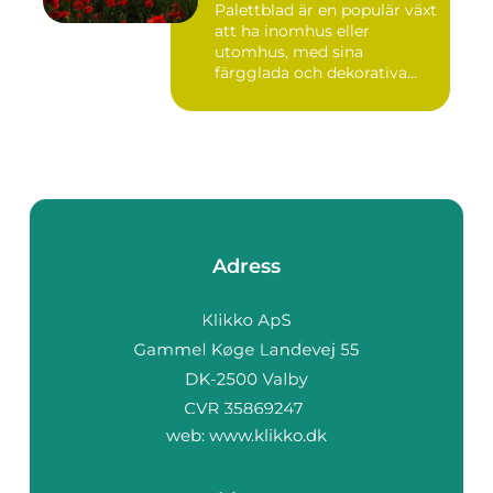
Palettblad är en populär växt
att ha inomhus eller
utomhus, med sina
färgglada och dekorativa
blad s...
Adress
web:
www.klikko.dk