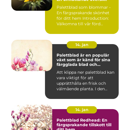
Palettblad som blommar -
En färgsprakande skönhet
för ditt hem Introduction:
Välkomna till vår förd...
14. jan
Palettblad är en populär
växt som är känd för sina
färgglada blad och
används ofta som
Att klippa ner palettblad kan
prydnadsväxt både
vara viktigt för att
inomhus och utomhus
upprätthålla en frisk och
välmående planta. I den...
14. jan
Palettblad Redhead: En
färgsprakande tillskott till
ditt hem