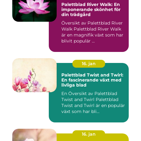
Palettblad River Walk: En
imponerande skönhet för
din trädgård
Översikt av Palettblad River
Walk Palettblad River Walk
är en magnifik växt som har
blivit populär ...
16. jan
Palettblad Twist and Twirl:
En fascinerande växt med
livliga blad
En Översikt av Palettblad
Twist and Twirl Palettblad
Twist and Twirl är en populär
växt som har bli...
16. jan