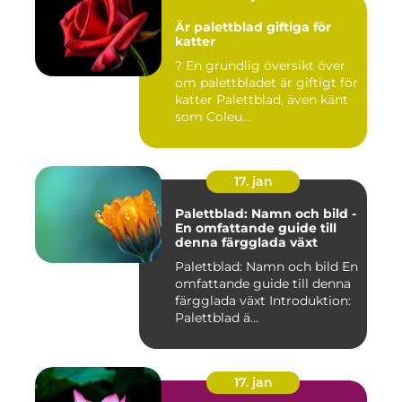
Är palettblad giftiga för
katter
? En grundlig översikt över
om palettbladet är giftigt för
katter Palettblad, även känt
som Coleu...
17. jan
Palettblad: Namn och bild -
En omfattande guide till
denna färgglada växt
Palettblad: Namn och bild En
omfattande guide till denna
färgglada växt Introduktion:
Palettblad ä...
17. jan