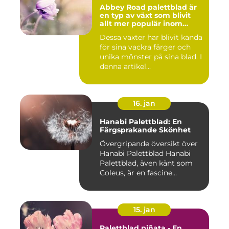
Abbey Road palettblad är
en typ av växt som blivit
allt mer populär inom
heminredning
Dessa växter har blivit kända
för sina vackra färger och
unika mönster på sina blad. I
denna artikel...
16. jan
Hanabi Palettblad: En
Färgsprakande Skönhet
Övergripande översikt över
Hanabi Palettblad Hanabi
Palettblad, även känt som
Coleus, är en fascine...
15. jan
Palettblad piñata - En