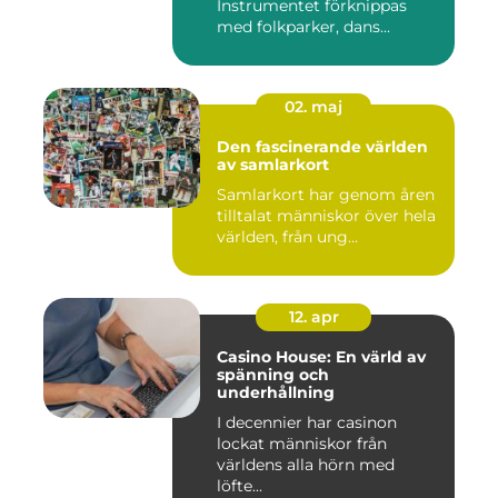
Instrumentet förknippas
med folkparker, dans...
02. maj
Den fascinerande världen
av samlarkort
Samlarkort har genom åren
tilltalat människor över hela
världen, från ung...
12. apr
Casino House: En värld av
spänning och
underhållning
I decennier har casinon
lockat människor från
världens alla hörn med
löfte...