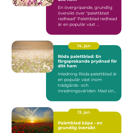
En övergripande, grundlig
översikt över "palettblad
redhead" Palettblad redhead
är en populär växt ...
14. jan
Röda palettblad: En
färgsprakande prydnad för
ditt hem
Inledning Röda palettblad är
en populär växt inom
trädgårds- och
inredningsvärlden. Med sina
intensi...
13. jan
Palettblad köpa - en
grundlig översikt