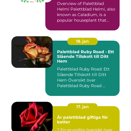
Overview of Palettblad
Helmi Palettblad Helmi, also
known as Caladium, is a
popular houseplant that...
18. jan
Palettblad Ruby Road - Ett
Slående Tillskott till Ditt
Hem
Palettblad Ruby Road: Ett
Slående Tillskott till Ditt
Hem Översikt över
Palettblad Ruby Road ...
17. jan
Är palettblad giftiga för
katter
? En grundlig översikt över