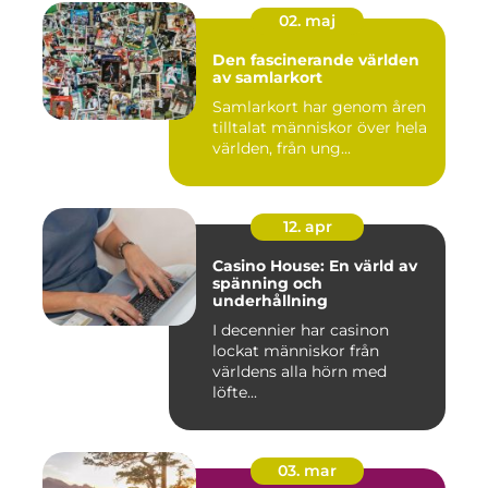
02. maj
Den fascinerande världen
av samlarkort
Samlarkort har genom åren
tilltalat människor över hela
världen, från ung...
12. apr
Casino House: En värld av
spänning och
underhållning
I decennier har casinon
lockat människor från
världens alla hörn med
löfte...
03. mar