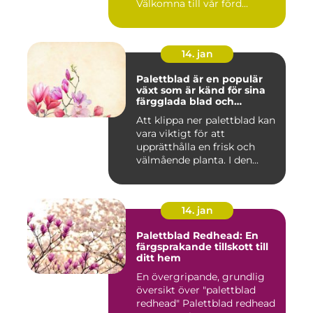
Välkomna till vår förd...
14. jan
Palettblad är en populär
växt som är känd för sina
färgglada blad och
används ofta som
Att klippa ner palettblad kan
prydnadsväxt både
vara viktigt för att
inomhus och utomhus
upprätthålla en frisk och
välmående planta. I den...
14. jan
Palettblad Redhead: En
färgsprakande tillskott till
ditt hem
En övergripande, grundlig
översikt över "palettblad
redhead" Palettblad redhead