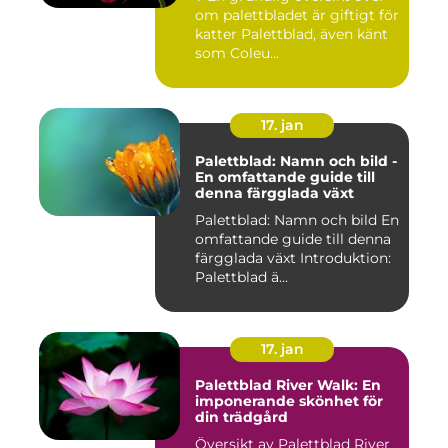
om palettbladet är giftigt för
katter Palettblad, även känt
som Coleu...
17. jan
Palettblad: Namn och bild -
En omfattande guide till
denna färgglada växt
Palettblad: Namn och bild En
omfattande guide till denna
färgglada växt Introduktion:
Palettblad ä...
17. jan
Palettblad River Walk: En
imponerande skönhet för
din trädgård
Översikt av Palettblad River