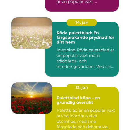
är en populär växt ...
14. jan
Röda palettblad: En
färgsprakande prydnad för
ditt hem
Inledning Röda palettblad är
en populär växt inom
trädgårds- och
inredningsvärlden. Med sina
intensi...
13. jan
Palettblad köpa - en
grundlig översikt
Palettblad är en populär växt
att ha inomhus eller
utomhus, med sina
färgglada och dekorativa