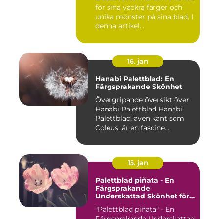
för sina vackra färger och
unika mönster på sina blad. I
denna artikel...
16. jan
Hanabi Palettblad: En
Färgsprakande Skönhet
Övergripande översikt över
Hanabi Palettblad Hanabi
Palettblad, även känt som
Coleus, är en fascine...
15. jan
Palettblad piñata - En
Färgsprakande
Underskattad Skönhet för
Ditt Hem
"Palettblad piñata" - En
Färgsprakande Underskattad