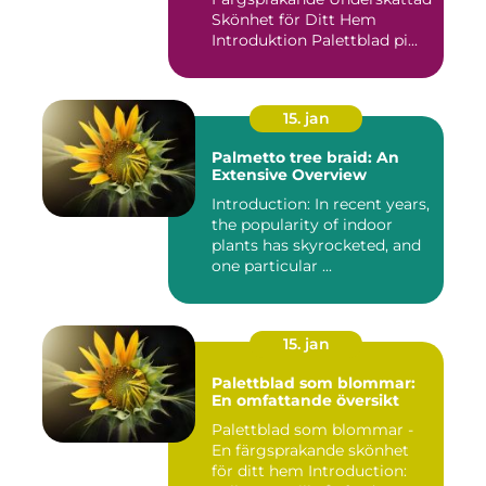
Skönhet för Ditt Hem
Introduktion Palettblad pi...
15. jan
Palmetto tree braid: An
Extensive Overview
Introduction: In recent years,
the popularity of indoor
plants has skyrocketed, and
one particular ...
15. jan
Palettblad som blommar:
En omfattande översikt
Palettblad som blommar -
En färgsprakande skönhet
för ditt hem Introduction: