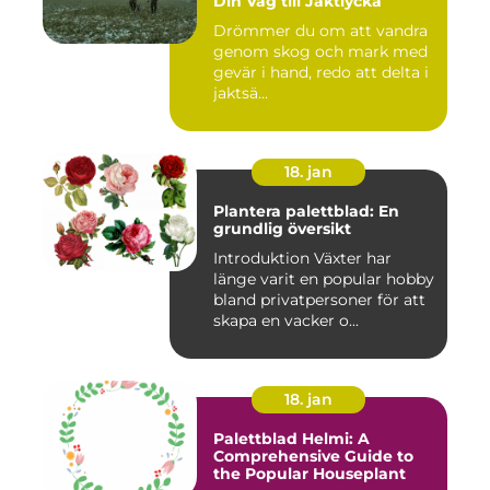
Din Väg till Jaktlycka
Drömmer du om att vandra
genom skog och mark med
gevär i hand, redo att delta i
jaktsä...
18. jan
Plantera palettblad: En
grundlig översikt
Introduktion Växter har
länge varit en popular hobby
bland privatpersoner för att
skapa en vacker o...
18. jan
Palettblad Helmi: A
Comprehensive Guide to
the Popular Houseplant