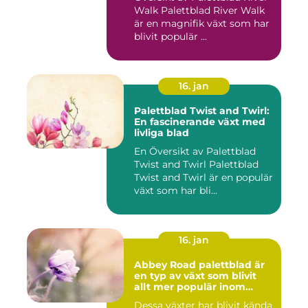
Walk Palettblad River Walk
är en magnifik växt som har
blivit populär ...
16. jan
Palettblad Twist and Twirl:
En fascinerande växt med
livliga blad
En Översikt av Palettblad
Twist and Twirl Palettblad
Twist and Twirl är en populär
växt som har bli...
16. jan
Abbey Road palettblad är
en typ av växt som blivit
allt mer populär inom
heminredning
Dessa växter har blivit kända