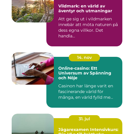
Vildmark: en värld av
äventyr och utmaningar
Att ge sig ut i vildmarken
innebär att möta naturen på
dess egna villkor. Det
handla...
14. nov
Online-casino: Ett
Universum av Spänning
och Nöje
Casinon har länge varit en
fascinerande värld för
många, en värld fylld me...
31. jul
Jägarexamen Intensivkurs: